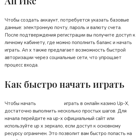
Ап Икс
Чтобы создать аккаунт, потребуется указать базовые
данные: электронную почту, пароль и валюту счета.
После подтверждения регистрации вы получите доступ к
личному кабинету, где можно пополнить баланс и начать
играть. Ап х также предлагает возможность быстрой
авторизации через социальные сети, что упрощает
процесс входа.
Как быстро начать играть
Чтобы начать
up x казино
играть в онлайн казино Up-X,
достаточно выполнить несколько простых шагов. Для
начала перейдите на up-x официальный сайт или
используйте up x зеркало, если доступ к основному
ресурсу ограничен. Это позволит вам быстро попасть на