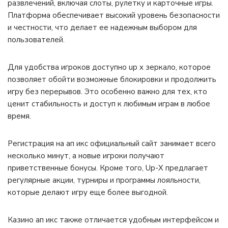
развлечений, включая слоты, рулетку и карточные игры.
Платформа обеспечивает высокий уровень безопасности
и честности, что делает ее надежным выбором для
пользователей.
Для удобства игроков доступно up x зеркало, которое
позволяет обойти возможные блокировки и продолжить
игру без перерывов. Это особенно важно для тех, кто
ценит стабильность и доступ к любимым играм в любое
время.
Регистрация на ап икс официальный сайт занимает всего
несколько минут, а новые игроки получают
приветственные бонусы. Кроме того, Up-X предлагает
регулярные акции, турниры и программы лояльности,
которые делают игру еще более выгодной.
Казино ап икс также отличается удобным интерфейсом и