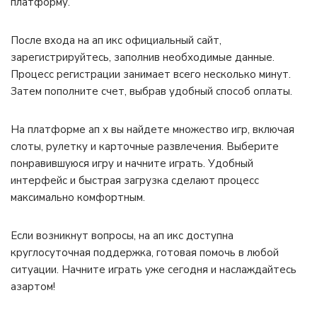
платформу.
После входа на ап икс официальный сайт,
зарегистрируйтесь, заполнив необходимые данные.
Процесс регистрации занимает всего несколько минут.
Затем пополните счет, выбрав удобный способ оплаты.
На платформе ап х вы найдете множество игр, включая
слоты, рулетку и карточные развлечения. Выберите
понравившуюся игру и начните играть. Удобный
интерфейс и быстрая загрузка сделают процесс
максимально комфортным.
Если возникнут вопросы, на ап икс доступна
круглосуточная поддержка, готовая помочь в любой
ситуации. Начните играть уже сегодня и наслаждайтесь
азартом!