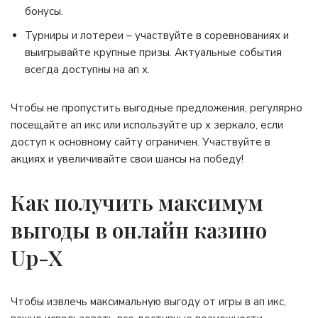
бонусы.
Турниры и лотереи – участвуйте в соревнованиях и
выигрывайте крупные призы. Актуальные события
всегда доступны на ап х.
Чтобы не пропустить выгодные предложения, регулярно
посещайте ап икс или используйте up x зеркало, если
доступ к основному сайту ограничен. Участвуйте в
акциях и увеличивайте свои шансы на победу!
Как получить максимум
выгоды в онлайн казино
Up-X
Чтобы извлечь максимальную выгоду от игры в ап икс,