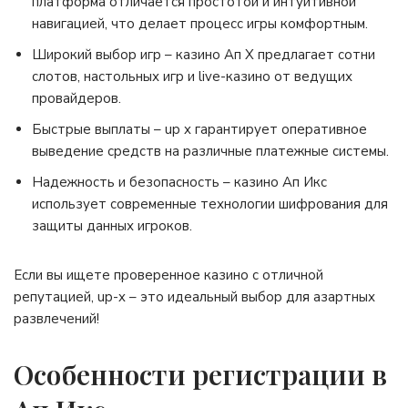
платформа отличается простотой и интуитивной
навигацией, что делает процесс игры комфортным.
Широкий выбор игр – казино Ап Х предлагает сотни
слотов, настольных игр и live-казино от ведущих
провайдеров.
Быстрые выплаты – up x гарантирует оперативное
выведение средств на различные платежные системы.
Надежность и безопасность – казино Ап Икс
использует современные технологии шифрования для
защиты данных игроков.
Если вы ищете проверенное казино с отличной
репутацией, up-x – это идеальный выбор для азартных
развлечений!
Особенности регистрации в