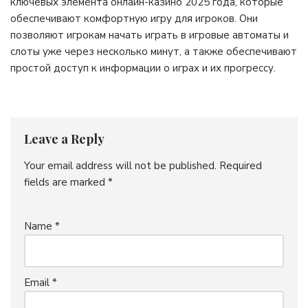
ключевых элемента онлайн-казино 2025 года, которые
обеспечивают комфортную игру для игроков. Они
позволяют игрокам начать играть в игровые автоматы и
слоты уже через несколько минут, а также обеспечивают
простой доступ к информации о играх и их прогрессу.
Leave a Reply
Your email address will not be published.
Required
fields are marked
*
Name
*
Email
*