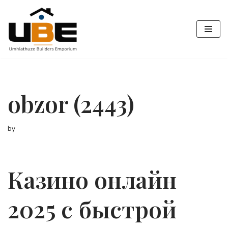
Skip
to
content
obzor (2443)
by
buildersemporium
Казино онлайн
2025 с быстрой