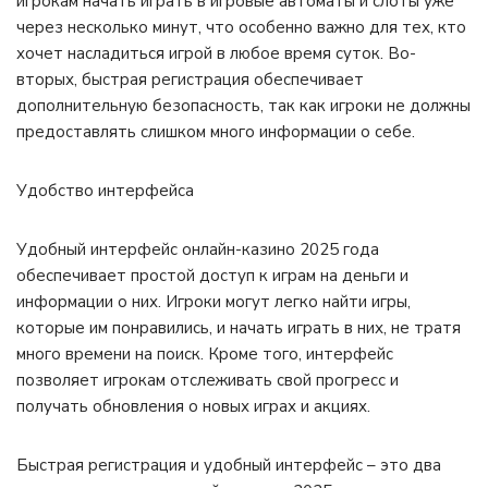
игрокам начать играть в игровые автоматы и слоты уже
через несколько минут, что особенно важно для тех, кто
хочет насладиться игрой в любое время суток. Во-
вторых, быстрая регистрация обеспечивает
дополнительную безопасность, так как игроки не должны
предоставлять слишком много информации о себе.
Удобство интерфейса
Удобный интерфейс онлайн-казино 2025 года
обеспечивает простой доступ к играм на деньги и
информации о них. Игроки могут легко найти игры,
которые им понравились, и начать играть в них, не тратя
много времени на поиск. Кроме того, интерфейс
позволяет игрокам отслеживать свой прогресс и
получать обновления о новых играх и акциях.
Быстрая регистрация и удобный интерфейс – это два