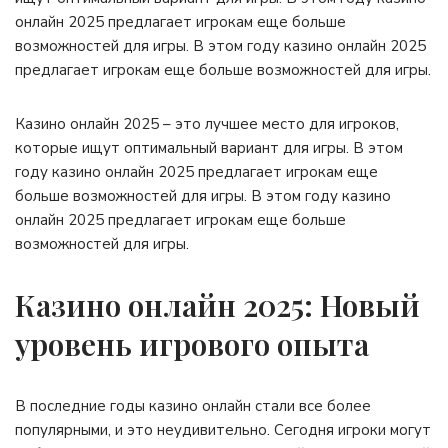
онлайн 2025 предлагает игрокам еще больше
возможностей для игры. В этом году казино онлайн 2025
предлагает игрокам еще больше возможностей для игры.
Казино онлайн 2025 – это лучшее место для игроков,
которые ищут оптимальный вариант для игры. В этом
году казино онлайн 2025 предлагает игрокам еще
больше возможностей для игры. В этом году казино
онлайн 2025 предлагает игрокам еще больше
возможностей для игры.
Казино онлайн 2025: Новый
уровень игрового опыта
В последние годы казино онлайн стали все более
популярными, и это неудивительно. Сегодня игроки могут