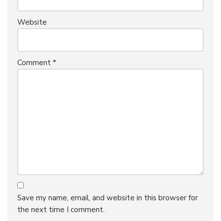
Website
Comment
*
Save my name, email, and website in this browser for
the next time I comment.