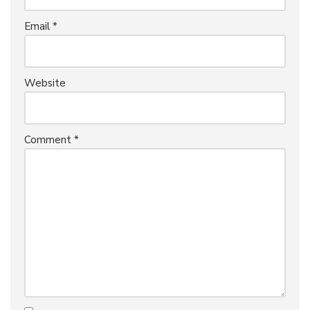
Email
*
Website
Comment
*