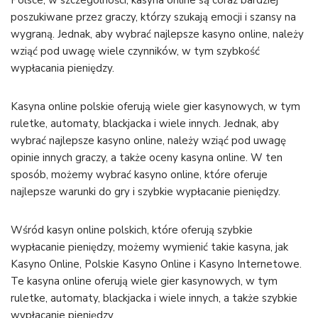
poszukiwane przez graczy, którzy szukają emocji i szansy na
wygraną. Jednak, aby wybrać najlepsze kasyno online, należy
wziąć pod uwagę wiele czynników, w tym szybkość
wypłacania pieniędzy.
Kasyna online polskie oferują wiele gier kasynowych, w tym
ruletke, automaty, blackjacka i wiele innych. Jednak, aby
wybrać najlepsze kasyno online, należy wziąć pod uwagę
opinie innych graczy, a także oceny kasyna online. W ten
sposób, możemy wybrać kasyno online, które oferuje
najlepsze warunki do gry i szybkie wypłacanie pieniędzy.
Wśród kasyn online polskich, które oferują szybkie
wypłacanie pieniędzy, możemy wymienić takie kasyna, jak
Kasyno Online, Polskie Kasyno Online i Kasyno Internetowe.
Te kasyna online oferują wiele gier kasynowych, w tym
ruletke, automaty, blackjacka i wiele innych, a także szybkie
wypłacanie pieniędzy.