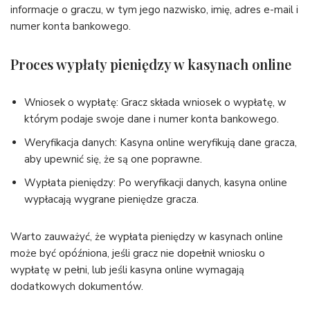
informacje o graczu, w tym jego nazwisko, imię, adres e-mail i
numer konta bankowego.
Proces wypłaty pieniędzy w kasynach online
Wniosek o wypłatę: Gracz składa wniosek o wypłatę, w
którym podaje swoje dane i numer konta bankowego.
Weryfikacja danych: Kasyna online weryfikują dane gracza,
aby upewnić się, że są one poprawne.
Wypłata pieniędzy: Po weryfikacji danych, kasyna online
wypłacają wygrane pieniędze gracza.
Warto zauważyć, że wypłata pieniędzy w kasynach online
może być opóźniona, jeśli gracz nie dopełnił wniosku o
wypłatę w pełni, lub jeśli kasyna online wymagają
dodatkowych dokumentów.