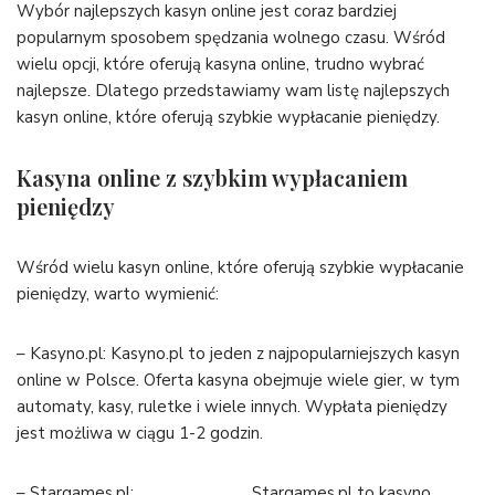
Wybór najlepszych kasyn online jest coraz bardziej
popularnym sposobem spędzania wolnego czasu. Wśród
wielu opcji, które oferują kasyna online, trudno wybrać
najlepsze. Dlatego przedstawiamy wam listę najlepszych
kasyn online, które oferują szybkie wypłacanie pieniędzy.
Kasyna online z szybkim wypłacaniem
pieniędzy
Wśród wielu kasyn online, które oferują szybkie wypłacanie
pieniędzy, warto wymienić:
– Kasyno.pl: Kasyno.pl to jeden z najpopularniejszych kasyn
online w Polsce. Oferta kasyna obejmuje wiele gier, w tym
automaty, kasy, ruletke i wiele innych. Wypłata pieniędzy
jest możliwa w ciągu 1-2 godzin.
– Stargames.pl:
kasyno polskie
Stargames.pl to kasyno