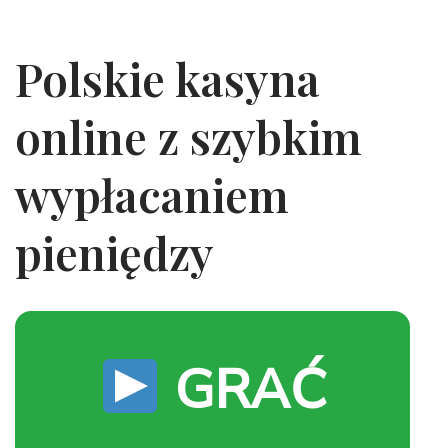
Polskie kasyna
online z szybkim
wypłacaniem
pieniędzy
GRAĆ