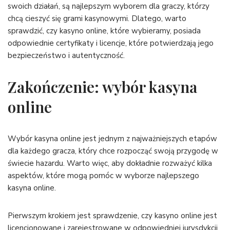
swoich działań, są najlepszym wyborem dla graczy, którzy
chcą cieszyć się grami kasynowymi. Dlatego, warto
sprawdzić, czy kasyno online, które wybieramy, posiada
odpowiednie certyfikaty i licencje, które potwierdzają jego
bezpieczeństwo i autentyczność.
Zakończenie: wybór kasyna
online
Wybór kasyna online jest jednym z najważniejszych etapów
dla każdego gracza, który chce rozpocząć swoją przygodę w
świecie hazardu. Warto więc, aby dokładnie rozważyć kilka
aspektów, które mogą pomóc w wyborze najlepszego
kasyna online.
Pierwszym krokiem jest sprawdzenie, czy kasyno online jest
licencjonowane i zarejestrowane w odpowiedniej jurysdykcji.