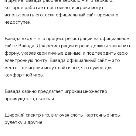
и другие. Вавада рабочее зеркало – это зеркало,
которое работает постоянно, и игроки могут
использовать его, если официальный сайт временно
недоступен.
Вавада вход – это процесс регистрации на официальном
сайте Вавада. Для регистрации игроки должны заполнить
форму, указав свои личные данные, и подтвердить свою
электронную почту. Вавада официальный сайт – это
место, где игроки могут найти все, что нужно для
комфортной игры.
Вавада казино предлагает игрокам множество
преимуществ, включая:
Широкий спектр игр, включая слоты, карточные игры,
рулетку и другие