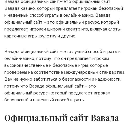
Вавада официальный сайт – это официальный сайт
Вавада казино, который предлагает игрокам безопасный
и надежный способ играть в онлайн-казино. Вавада
официальный сайт – это официальный ресурс, который
предлагает игрокам широкий спектр игр, включая слоты,
карточные игры, рулетку и другие.
Вавада официальный сайт – это лучший способ играть в
онлайн-казино, потому что он предлагает игрокам
высококачественные и безопасные игры, которые
проверены на соответствие международным стандартам.
Вам не нужно заботиться о безопасности и надежности,
потому что Вавада официальный сайт – это
официальный ресурс, который предлагает игрокам
безопасный и надежный способ играть.
Официальный сайт Вавада