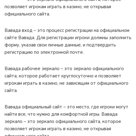
позволяет игрокам играть в казино, не открывая
официального сайта.
Вавада вход – это процесс регистрации на официальном
сайте Вавада. Для регистрации игроки должны заполнить
форму, указав свои личные данные, и подтвердить
регистрацию по электронной почте.
Вавада рабочее зеркало – это зеркало официального
сайта, которое работает круглосуточно и позволяет
игрокам играть в казино, не зависящим от официального
сайта.
Вавада официальный сайт – это место, где игроки могут
найти все, что нужно для комфортной игры. Вавада
зеркало – это зеркало официального сайта, которое
позволяет игрокам играть в казино, не открывая
официального сайта.