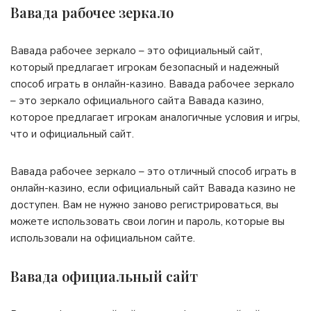
Вавада рабочее зеркало
Вавада рабочее зеркало – это официальный сайт,
который предлагает игрокам безопасный и надежный
способ играть в онлайн-казино. Вавада рабочее зеркало
– это зеркало официального сайта Вавада казино,
которое предлагает игрокам аналогичные условия и игры,
что и официальный сайт.
Вавада рабочее зеркало – это отличный способ играть в
онлайн-казино, если официальный сайт Вавада казино не
доступен. Вам не нужно заново регистрироваться, вы
можете использовать свои логин и пароль, которые вы
использовали на официальном сайте.
Вавада официальный сайт