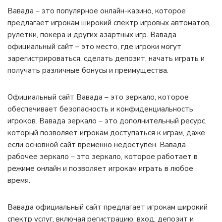
Вавада – это популярное онлайн-казино, которое
предлагает игрокам широкий спектр игровых автоматов,
рулетки, покера и других азартных игр. Вавада
официальный сайт – это место, где игроки могут
зарегистрироваться, сделать депозит, начать играть и
получать различные бонусы и преимущества.
Официальный сайт Вавада – это зеркало, которое
обеспечивает безопасность и конфиденциальность
игроков. Вавада зеркало – это дополнительный ресурс,
который позволяет игрокам доступаться к играм, даже
если основной сайт временно недоступен. Вавада
рабочее зеркало – это зеркало, которое работает в
режиме онлайн и позволяет игрокам играть в любое
время.
Вавада официальный сайт предлагает игрокам широкий
спектр услуг, включая регистрацию, вход, депозит и