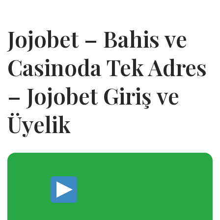
Jojobet – Bahis ve
Casinoda Tek Adres
– Jojobet Giriş ve
Üyelik