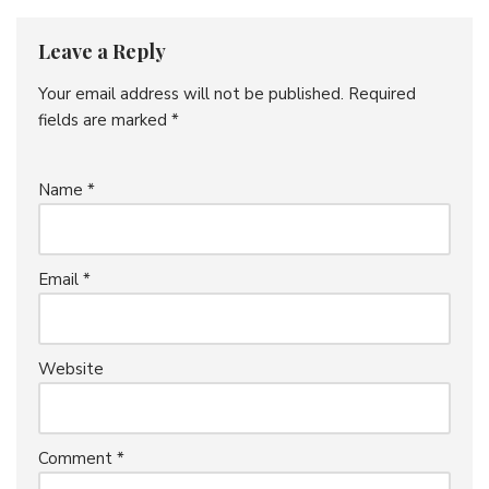
Leave a Reply
Your email address will not be published.
Required
fields are marked
*
Name
*
Email
*
Website
Comment
*