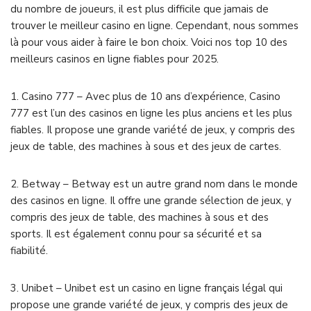
du nombre de joueurs, il est plus difficile que jamais de
trouver le meilleur casino en ligne. Cependant, nous sommes
là pour vous aider à faire le bon choix. Voici nos top 10 des
meilleurs casinos en ligne fiables pour 2025.
1. Casino 777 – Avec plus de 10 ans d’expérience, Casino
777 est l’un des casinos en ligne les plus anciens et les plus
fiables. Il propose une grande variété de jeux, y compris des
jeux de table, des machines à sous et des jeux de cartes.
2. Betway – Betway est un autre grand nom dans le monde
des casinos en ligne. Il offre une grande sélection de jeux, y
compris des jeux de table, des machines à sous et des
sports. Il est également connu pour sa sécurité et sa
fiabilité.
3. Unibet – Unibet est un casino en ligne français légal qui
propose une grande variété de jeux, y compris des jeux de