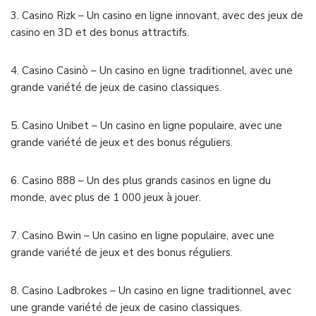
3. Casino Rizk – Un casino en ligne innovant, avec des jeux de
casino en 3D et des bonus attractifs.
4. Casino Casinò – Un casino en ligne traditionnel, avec une
grande variété de jeux de casino classiques.
5. Casino Unibet – Un casino en ligne populaire, avec une
grande variété de jeux et des bonus réguliers.
6. Casino 888 – Un des plus grands casinos en ligne du
monde, avec plus de 1 000 jeux à jouer.
7. Casino Bwin – Un casino en ligne populaire, avec une
grande variété de jeux et des bonus réguliers.
8. Casino Ladbrokes – Un casino en ligne traditionnel, avec
une grande variété de jeux de casino classiques.