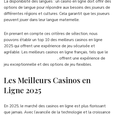
La disponibilité des langues : un casino en ligne doit offrir des
options de langue pour répondre aux besoins des joueurs de
différentes régions et cultures. Cela garantit que les joueurs
peuvent jouer dans leur langue maternelle.
En prenant en compte ces critères de sélection, nous
pouvons établir un top 10 des meilleurs casinos en ligne
2025 qui offrent une expérience de jeu sécurisée et
agréable. Les meilleurs casinos en ligne français, tels que le
meilleur casino en ligne france
, offrent une expérience de
jeu exceptionnelle et des options de jeu flexibles.
Les Meilleurs Casinos en
Ligne 2025
En 2025, le marché des casinos en ligne est plus florissant
que jamais. Avec l’avancée de la technologie et la croissance