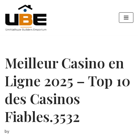
Skip
to
content
Meilleur Casino en
Ligne 2025 – Top 10
des Casinos
Fiables.3532
by
buildersemporium