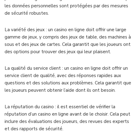
les données personnelles sont protégées par des mesures
de sécurité robustes.
La variété des jeux : un casino en ligne doit offrir une large
gamme de jeux, y compris des jeux de table, des machines à
sous et des jeux de cartes. Cela garantit que les joueurs ont
des options pour trouver des jeux qui leur plaisent.
La qualité du service client : un casino en ligne doit offrir un
service client de qualité, avec des réponses rapides aux
questions et des solutions aux problèmes. Cela garantit que
les joueurs peuvent obtenir l’aide dont ils ont besoin.
La réputation du casino : il est essentiel de vérifier la
réputation d’un casino en ligne avant de le choisir. Cela peut
inclure des évaluations des joueurs, des revues des experts
et des rapports de sécurité.