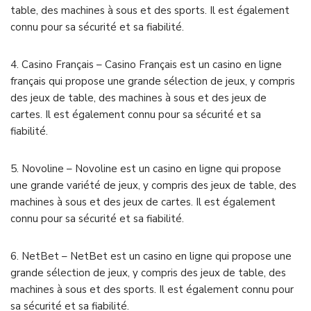
table, des machines à sous et des sports. Il est également
connu pour sa sécurité et sa fiabilité.
4. Casino Français – Casino Français est un casino en ligne
français qui propose une grande sélection de jeux, y compris
des jeux de table, des machines à sous et des jeux de
cartes. Il est également connu pour sa sécurité et sa
fiabilité.
5. Novoline – Novoline est un casino en ligne qui propose
une grande variété de jeux, y compris des jeux de table, des
machines à sous et des jeux de cartes. Il est également
connu pour sa sécurité et sa fiabilité.
6. NetBet – NetBet est un casino en ligne qui propose une
grande sélection de jeux, y compris des jeux de table, des
machines à sous et des sports. Il est également connu pour
sa sécurité et sa fiabilité.