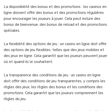
La disponibilité des bonus et des promotions : les casinos en
ligne doivent offrir des bonus et des promotions régulières
pour encourager les joueurs à jouer. Cela peut inclure des
bonus de bienvenue, des bonus de reload et des promotions
spéciales.
La flexibilité des options de jeu : un casino en ligne doit offrir
des options de jeu flexibles, telles que des jeux mobiles et
des jeux en ligne. Cela garantit que les joueurs peuvent jouer
où et quand ils le souhaitent.
La transparence des conditions de jeu : un casino en ligne
doit offrir des conditions de jeu transparentes, y compris les
règles des jeux, les règles des bonus et les conditions des
promotions. Cela garantit que les joueurs comprennent les
règles du jeu.