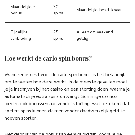
Maandelijkse
30
Maandelijks beschikbaar
bonus
spins
Tijdelijke
25
Alleen dit weekend
aanbieding
spins
geldig
Hoe werkt de carlo spin bonus?
Wanneer je kiest voor de carlo spin bonus, is het belangrijk
om te weten hoe deze werkt. In de meeste gevallen moet
je je inschrijven bij het casino en een storting doen, waarna je
automatisch je extra spins ontvangt. Sommige casino’s
bieden ook bonussen aan zonder storting, wat betekent dat
spelers spins kunnen claimen zonder daadwerkelijk geld te
hoeven storten.
Het gebruik van de bonus kan eenvoudig zijn. Zodra je de