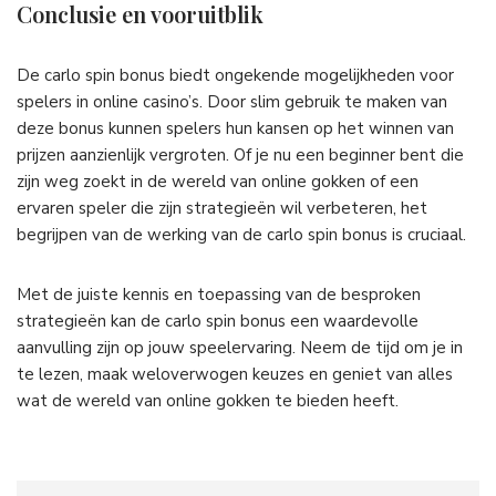
Conclusie en vooruitblik
De carlo spin bonus biedt ongekende mogelijkheden voor
spelers in online casino’s. Door slim gebruik te maken van
deze bonus kunnen spelers hun kansen op het winnen van
prijzen aanzienlijk vergroten. Of je nu een beginner bent die
zijn weg zoekt in de wereld van online gokken of een
ervaren speler die zijn strategieën wil verbeteren, het
begrijpen van de werking van de carlo spin bonus is cruciaal.
Met de juiste kennis en toepassing van de besproken
strategieën kan de carlo spin bonus een waardevolle
aanvulling zijn op jouw speelervaring. Neem de tijd om je in
te lezen, maak weloverwogen keuzes en geniet van alles
wat de wereld van online gokken te bieden heeft.