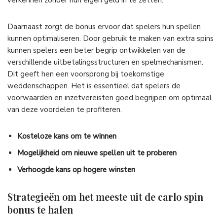
Daarnaast zorgt de bonus ervoor dat spelers hun spellen
kunnen optimaliseren. Door gebruik te maken van extra spins
kunnen spelers een beter begrip ontwikkelen van de
verschillende uitbetalingsstructuren en spelmechanismen.
Dit geeft hen een voorsprong bij toekomstige
weddenschappen. Het is essentieel dat spelers de
voorwaarden en inzetvereisten goed begrijpen om optimaal
van deze voordelen te profiteren.
Kosteloze kans om te winnen
Mogelijkheid om nieuwe spellen uit te proberen
Verhoogde kans op hogere winsten
Strategieën om het meeste uit de carlo spin
bonus te halen