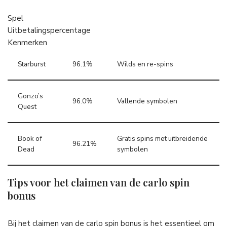
Spel
Uitbetalingspercentage
Kenmerken
Starburst
96.1%
Wilds en re-spins
Gonzo’s
96.0%
Vallende symbolen
Quest
Book of
Gratis spins met uitbreidende
96.21%
Dead
symbolen
Tips voor het claimen van de carlo spin
bonus
Bij het claimen van de carlo spin bonus is het essentieel om