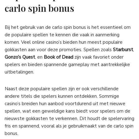
carlo spin bonus
Bij het gebruik van de carlo spin bonus is het essentieel om
de populaire spellen te kennen die vaak in aanmerking
komen. Veel online casino’s bieden hun meest populaire
gokkasten aan voor deze promoties. Spellen zoals
Starburst
,
Gonzo’s Quest
, en
Book of Dead
zijn vaak favoriet onder
spelers en bieden spannende gameplay met aantrekkelijke
uitbetalingen.
Naast deze populaire spellen zijn er ook verschillende
andere titels die spelers kunnen ontdekken. Sommige
casino’s breiden hun aanbod voortdurend uit met nieuwe
spellen, wat een geweldige kans biedt voor spelers om de
nieuwste gokkasten te verkennen. Dit houdt de spelervaring
fris en spannend, vooral als je gebruikmaakt van de carlo spin
bonus.