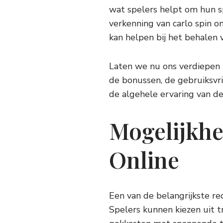
wat spelers helpt om hun s
verkenning van carlo spin o
kan helpen bij het behalen 
Laten we nu ons verdiepen 
de bonussen, de gebruiksvri
de algehele ervaring van d
Mogelijkhe
Online
Een van de belangrijkste 
Spelers kunnen kiezen uit tr