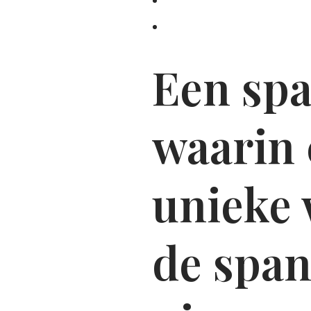
Verantwoord gokken bij C
Toekomst van Carlo Spin
Een spa
waarin 
unieke 
de span