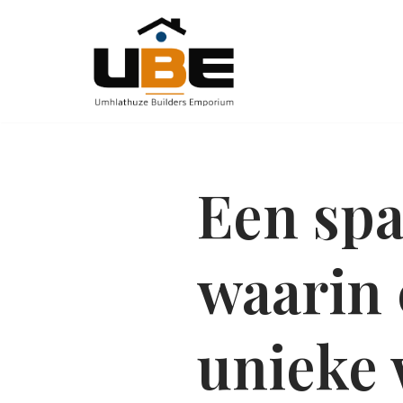
Skip
to
content
Een spa
waarin 
unieke 