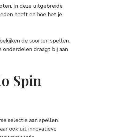
ten. In deze uitgebreide
ieden heeft en hoe het je
bekijken de soorten spellen,
e onderdelen draagt bij aan
lo Spin
rse selectie aan spellen.
aar ook uit innovatieve