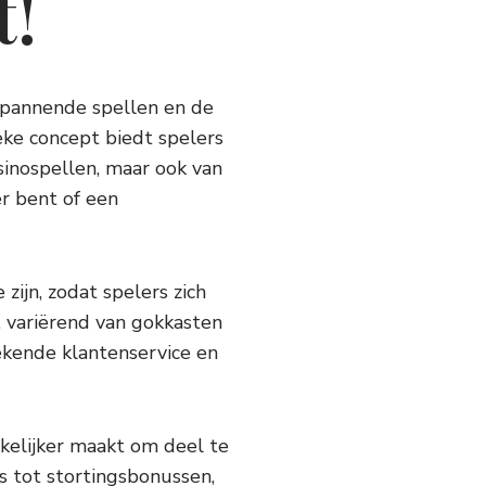
t!
 spannende spellen en de
ieke concept biedt spelers
asinospellen, maar ook van
er bent of een
zijn, zodat spelers zich
, variërend van gokkasten
tekende klantenservice en
kelijker maakt om deel te
s tot stortingsbonussen,