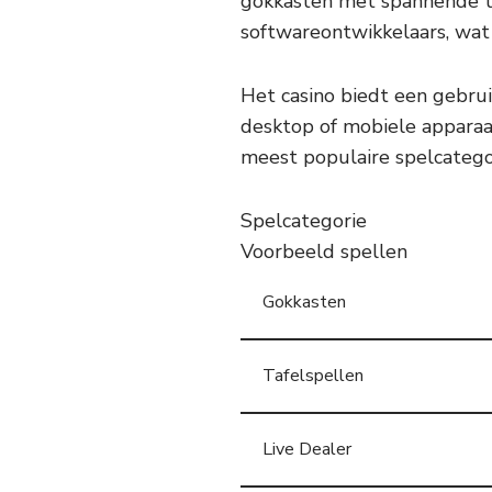
gokkasten met spannende t
softwareontwikkelaars, wat
Het casino biedt een gebruik
desktop of mobiele apparaat
meest populaire spelcatego
Spelcategorie
Voorbeeld spellen
Gokkasten
Tafelspellen
Live Dealer