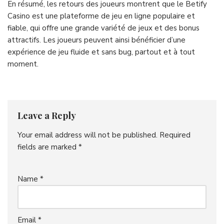
En résumé, les retours des joueurs montrent que le Betify
Casino est une plateforme de jeu en ligne populaire et
fiable, qui offre une grande variété de jeux et des bonus
attractifs. Les joueurs peuvent ainsi bénéficier d’une
expérience de jeu fluide et sans bug, partout et à tout
moment.
Leave a Reply
Your email address will not be published.
Required
fields are marked
*
Name
*
Email
*