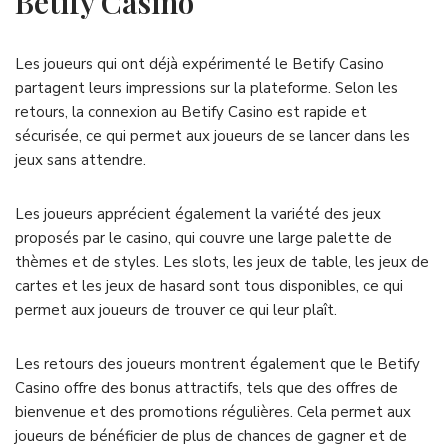
Betify Casino
Les joueurs qui ont déjà expérimenté le Betify Casino
partagent leurs impressions sur la plateforme. Selon les
retours, la connexion au Betify Casino est rapide et
sécurisée, ce qui permet aux joueurs de se lancer dans les
jeux sans attendre.
Les joueurs apprécient également la variété des jeux
proposés par le casino, qui couvre une large palette de
thèmes et de styles. Les slots, les jeux de table, les jeux de
cartes et les jeux de hasard sont tous disponibles, ce qui
permet aux joueurs de trouver ce qui leur plaît.
Les retours des joueurs montrent également que le Betify
Casino offre des bonus attractifs, tels que des offres de
bienvenue et des promotions régulières. Cela permet aux
joueurs de bénéficier de plus de chances de gagner et de