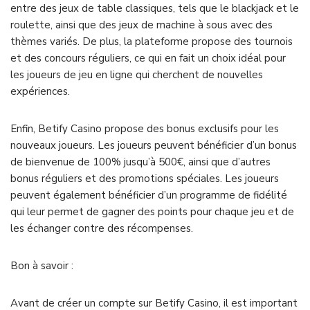
entre des jeux de table classiques, tels que le blackjack et le
roulette, ainsi que des jeux de machine à sous avec des
thèmes variés. De plus, la plateforme propose des tournois
et des concours réguliers, ce qui en fait un choix idéal pour
les joueurs de jeu en ligne qui cherchent de nouvelles
expériences.
Enfin, Betify Casino propose des bonus exclusifs pour les
nouveaux joueurs. Les joueurs peuvent bénéficier d’un bonus
de bienvenue de 100% jusqu’à 500€, ainsi que d’autres
bonus réguliers et des promotions spéciales. Les joueurs
peuvent également bénéficier d’un programme de fidélité
qui leur permet de gagner des points pour chaque jeu et de
les échanger contre des récompenses.
Bon à savoir :
Avant de créer un compte sur Betify Casino, il est important