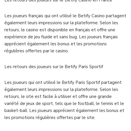
Les joueurs français qui ont utilisé le Betify Casino partagent
également leurs impressions sur la plateforme. Selon les
retours, le casino est disponible en français et offre une
expérience de jeu fluide et sans bug. Les joueurs français
apprécient également les bonus et les promotions
régulières offertes par le casino.
Les retours des joueurs sur le Betify Paris Sportif
Les joueurs qui ont utilisé le Betify Paris Sportif partagent
également leurs impressions sur la plateforme. Selon les
retours, le site est facile à utiliser et offre une grande
variété de jeux de sport, tels que le football, le tennis et le
basket-ball. Les joueurs apprécient également les bonus et
les promotions régulières offertes par le site.