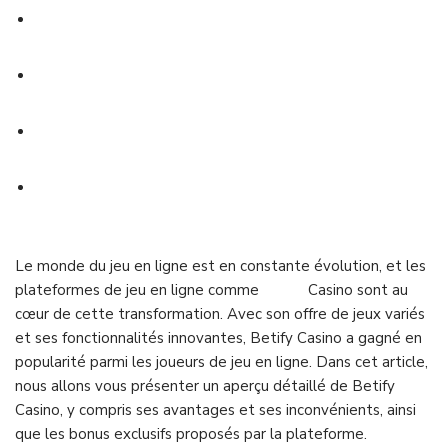
Les avantages de jeu au Betify Casino
Les conditions pour obtenir le bonus
Les retours des joueurs sur le Betify Casino
Les retours des joueurs sur l’application
Betify
Le monde du jeu en ligne est en constante évolution, et les
plateformes de jeu en ligne comme
betify
Casino sont au
cœur de cette transformation. Avec son offre de jeux variés
et ses fonctionnalités innovantes, Betify Casino a gagné en
popularité parmi les joueurs de jeu en ligne. Dans cet article,
nous allons vous présenter un aperçu détaillé de Betify
Casino, y compris ses avantages et ses inconvénients, ainsi
que les bonus exclusifs proposés par la plateforme.