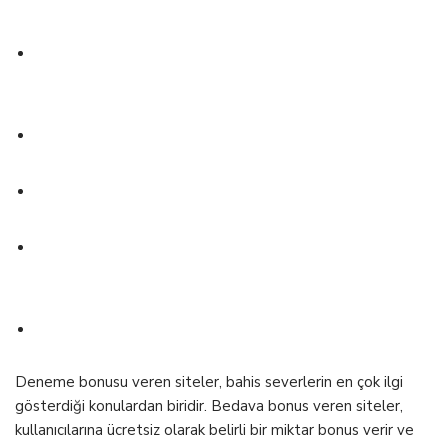
Deneme Bonusu Veren Sitelerin Özellikleri
ve Avantajları
Deneme Bonusu Veren Sitelerin Özellikleri
Deneme Bonusu Veren Sitelerin Avantajları
Deneme Bonusu Kullanarak Kazanç Elde
Etme Stratejileri
Deneme Bonusu Veren Sitelerin Avantajları
Deneme bonusu veren siteler, bahis severlerin en çok ilgi
gösterdiği konulardan biridir. Bedava bonus veren siteler,
kullanıcılarına ücretsiz olarak belirli bir miktar bonus verir ve