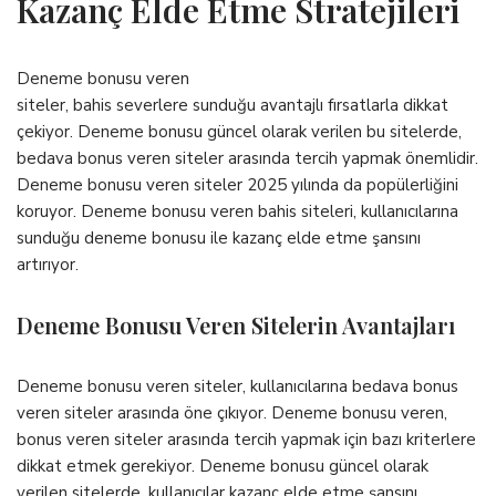
Kazanç Elde Etme Stratejileri
Deneme bonusu veren
deneme bonusu veren casino siteleri
siteler, bahis severlere sunduğu avantajlı fırsatlarla dikkat
çekiyor. Deneme bonusu güncel olarak verilen bu sitelerde,
bedava bonus veren siteler arasında tercih yapmak önemlidir.
Deneme bonusu veren siteler 2025 yılında da popülerliğini
koruyor. Deneme bonusu veren bahis siteleri, kullanıcılarına
sunduğu deneme bonusu ile kazanç elde etme şansını
artırıyor.
Deneme Bonusu Veren Sitelerin Avantajları
Deneme bonusu veren siteler, kullanıcılarına bedava bonus
veren siteler arasında öne çıkıyor. Deneme bonusu veren,
bonus veren siteler arasında tercih yapmak için bazı kriterlere
dikkat etmek gerekiyor. Deneme bonusu güncel olarak
verilen sitelerde, kullanıcılar kazanç elde etme şansını