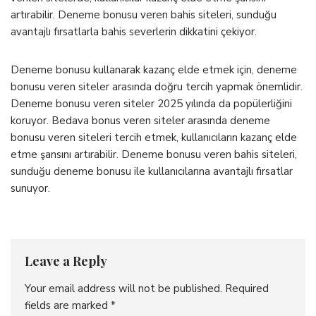
artırabilir. Deneme bonusu veren bahis siteleri, sunduğu
avantajlı fırsatlarla bahis severlerin dikkatini çekiyor.
Deneme bonusu kullanarak kazanç elde etmek için, deneme
bonusu veren siteler arasında doğru tercih yapmak önemlidir.
Deneme bonusu veren siteler 2025 yılında da popülerliğini
koruyor. Bedava bonus veren siteler arasında deneme
bonusu veren siteleri tercih etmek, kullanıcıların kazanç elde
etme şansını artırabilir. Deneme bonusu veren bahis siteleri,
sunduğu deneme bonusu ile kullanıcılarına avantajlı fırsatlar
sunuyor.
Leave a Reply
Your email address will not be published.
Required
fields are marked
*