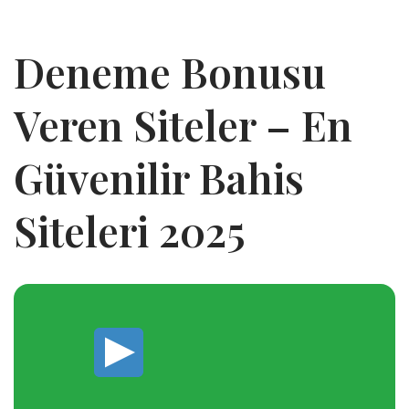
Deneme Bonusu
Veren Siteler – En
Güvenilir Bahis
Siteleri 2025