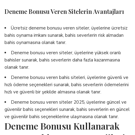
Deneme Bonusu Veren Sitelerin Avantajları
Ücretsiz deneme bonusu veren siteler, üyelerine ücretsiz
bahis oynama imkanı sunarak, bahis severlerin risk almadan
bahis oynamasına olanak tanır.
Deneme bonusu veren siteler, üyelerine yüksek oranlı
bahisler sunarak, bahis severlerin daha fazla kazanmasına
olanak tanır.
Deneme bonusu veren bahis siteleri, üyelerine güvenli ve
hızlı ödeme seçenekleri sunarak, bahis severlerin ödemelerini
hızlı ve güvenli bir şekilde almasına olanak tanır.
Deneme bonusu veren siteler 2025, üyelerine güncel ve
güvenilir bahis seçenekleri sunarak, bahis severlerin en güncel
ve güvenilir bahis seçeneklerine ulaşmasına olanak tanır.
Deneme Bonusu Kullanarak