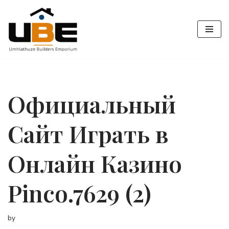
Skip
to
content
Официальный
Сайт Играть в
Онлайн Казино
Pinco.7629 (2)
by
buildersemporium