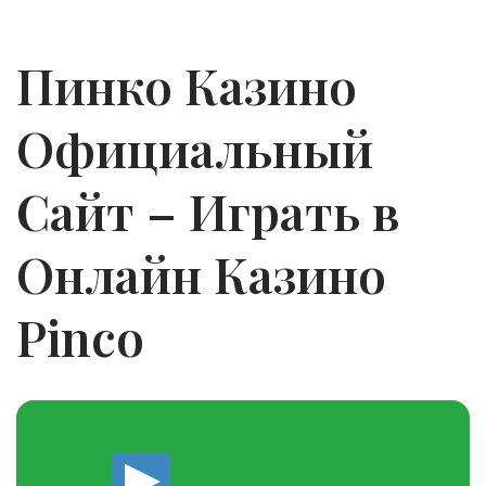
Пинко Казино
Официальный
Сайт – Играть в
Онлайн Казино
Pinco