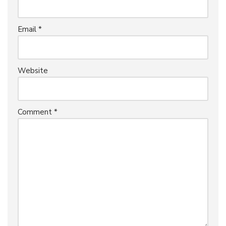
Email
*
Website
Comment
*