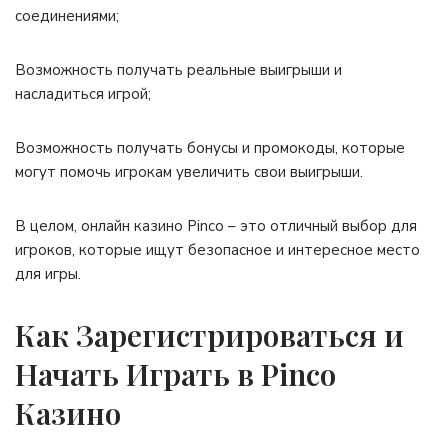
соединениями;
Возможность получать реальные выигрыши и
насладиться игрой;
Возможность получать бонусы и промокоды, которые
могут помочь игрокам увеличить свои выигрыши.
В целом, онлайн казино Pinco – это отличный выбор для
игроков, которые ищут безопасное и интересное место
для игры.
Как Зарегистрироваться и
Начать Играть в Pinco
Казино