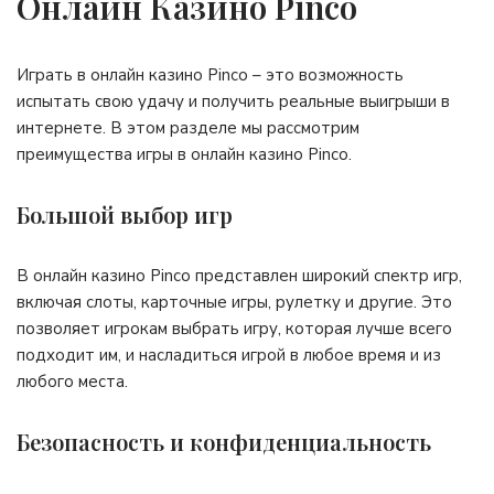
Онлайн Казино Pinco
Играть в онлайн казино Pinco – это возможность
испытать свою удачу и получить реальные выигрыши в
интернете. В этом разделе мы рассмотрим
преимущества игры в онлайн казино Pinco.
Большой выбор игр
В онлайн казино Pinco представлен широкий спектр игр,
включая слоты, карточные игры, рулетку и другие. Это
позволяет игрокам выбрать игру, которая лучше всего
подходит им, и насладиться игрой в любое время и из
любого места.
Безопасность и конфиденциальность