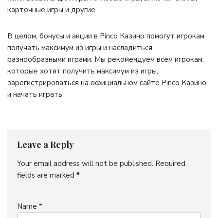
карточные игры и другие.
В целом, бонусы и акции в Pinco Казино помогут игрокам
получать максимум из игры и насладиться
разнообразными играми. Мы рекомендуем всем игрокам,
которые хотят получить максимум из игры,
зарегистрироваться на официальном сайте Pinco Казино
и начать играть.
Leave a Reply
Your email address will not be published.
Required
fields are marked
*
Name
*