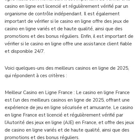
casino en ligne est licencié et régulièrement vérifié par un
organisme de contrôle indépendant. Il est également
important de vérifier si le casino en ligne offre des jeux de
casino en ligne variés et de haute qualité, ainsi que des
promotions et des bonus réguliers. Enfin, il est important de
vérifier si le casino en ligne offre une assistance client fiable
et disponible 24/7.
Voici quelques-uns des meilleurs casinos en ligne de 2025,
qui répondent à ces critères :
Meilleur Casino en Ligne France : Le casino en ligne France
est l’un des meilleurs casinos en ligne de 2025, offrant une
expérience de jeu en ligne sécurisée et amusante. Le casino
en ligne France est licencié et régulièrement vérifié par
l’Autorité des jeux en ligne (AJE) en France, et offre des jeux
de casino en ligne variés et de haute qualité, ainsi que des
promotions et des bonus réguliers.