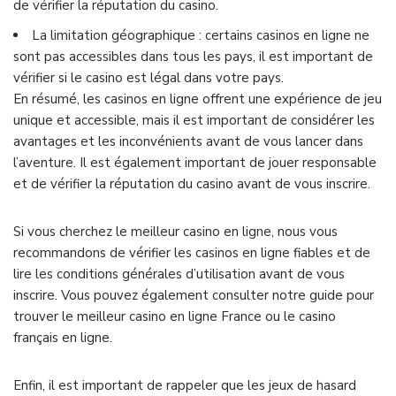
de vérifier la réputation du casino.
La limitation géographique : certains casinos en ligne ne
sont pas accessibles dans tous les pays, il est important de
vérifier si le casino est légal dans votre pays.
En résumé, les casinos en ligne offrent une expérience de jeu
unique et accessible, mais il est important de considérer les
avantages et les inconvénients avant de vous lancer dans
l’aventure. Il est également important de jouer responsable
et de vérifier la réputation du casino avant de vous inscrire.
Si vous cherchez le meilleur casino en ligne, nous vous
recommandons de vérifier les casinos en ligne fiables et de
lire les conditions générales d’utilisation avant de vous
inscrire. Vous pouvez également consulter notre guide pour
trouver le meilleur casino en ligne France ou le casino
français en ligne.
Enfin, il est important de rappeler que les jeux de hasard