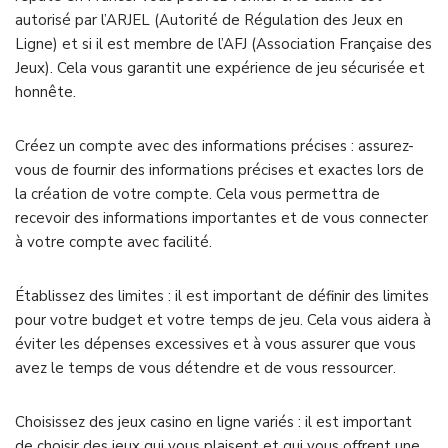
autorisé par l’ARJEL (Autorité de Régulation des Jeux en
Ligne) et si il est membre de l’AFJ (Association Française des
Jeux). Cela vous garantit une expérience de jeu sécurisée et
honnête.
Créez un compte avec des informations précises : assurez-
vous de fournir des informations précises et exactes lors de
la création de votre compte. Cela vous permettra de
recevoir des informations importantes et de vous connecter
à votre compte avec facilité.
Établissez des limites : il est important de définir des limites
pour votre budget et votre temps de jeu. Cela vous aidera à
éviter les dépenses excessives et à vous assurer que vous
avez le temps de vous détendre et de vous ressourcer.
Choisissez des jeux casino en ligne variés : il est important
de choisir des jeux qui vous plaisent et qui vous offrent une