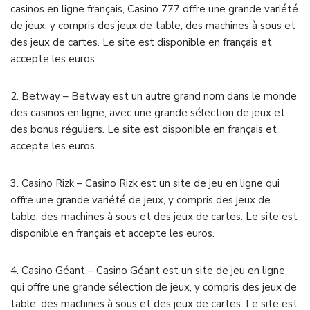
casinos en ligne français, Casino 777 offre une grande variété
de jeux, y compris des jeux de table, des machines à sous et
des jeux de cartes. Le site est disponible en français et
accepte les euros.
2. Betway – Betway est un autre grand nom dans le monde
des casinos en ligne, avec une grande sélection de jeux et
des bonus réguliers. Le site est disponible en français et
accepte les euros.
3. Casino Rizk – Casino Rizk est un site de jeu en ligne qui
offre une grande variété de jeux, y compris des jeux de
table, des machines à sous et des jeux de cartes. Le site est
disponible en français et accepte les euros.
4. Casino Géant – Casino Géant est un site de jeu en ligne
qui offre une grande sélection de jeux, y compris des jeux de
table, des machines à sous et des jeux de cartes. Le site est