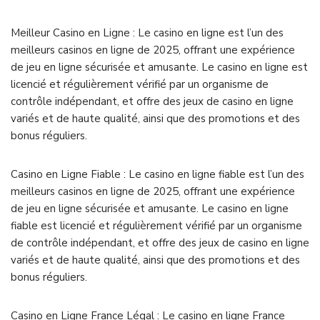
Meilleur Casino en Ligne : Le casino en ligne est l’un des
meilleurs casinos en ligne de 2025, offrant une expérience
de jeu en ligne sécurisée et amusante. Le casino en ligne est
licencié et régulièrement vérifié par un organisme de
contrôle indépendant, et offre des jeux de casino en ligne
variés et de haute qualité, ainsi que des promotions et des
bonus réguliers.
Casino en Ligne Fiable : Le casino en ligne fiable est l’un des
meilleurs casinos en ligne de 2025, offrant une expérience
de jeu en ligne sécurisée et amusante. Le casino en ligne
fiable est licencié et régulièrement vérifié par un organisme
de contrôle indépendant, et offre des jeux de casino en ligne
variés et de haute qualité, ainsi que des promotions et des
bonus réguliers.
Casino en Ligne France Légal : Le casino en ligne France