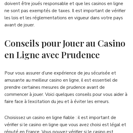
doivent être joués responsable et que les casinos en ligne
ne sont pas exemptés de taxes. Il est important de vérifier
les lois et les réglementations en vigueur dans votre pays
avant de jouer.
Conseils pour Jouer au Casino
en Ligne avec Prudence
Pour vous assurer d’une expérience de jeu sécurisée et
amusante au meilleur casino en ligne, il est essentiel de
prendre certaines mesures de prudence avant de
commencer à jouer. Voici quelques conseils pour vous aider à
faire face à l’excitation du jeu et à éviter les erreurs.
Choisissez un casino en ligne fiable : il est important de
vérifier si le casino en ligne que vous avez choisi est légal et
réputé en France. Vous pouvez vérifier si le casino est