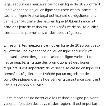
légal est l’un des meilleurs casinos en ligne de 2025, offrant
une expérience de jeu en ligne sécurisée et amusante. Le
casino en ligne France légal est licencié et régulièrement
vérifié par l’Autorité des jeux en ligne (AJE) en France, et
offre des jeux de casino en ligne variés et de haute qualité,
ainsi que des promotions et des bonus réguliers.
En résumé, les meilleurs casinos en ligne de 2025 sont ceux
qui offrent une expérience de jeu en ligne sécurisée et
amusante, avec des jeux de casino en ligne variés et de
haute qualité, ainsi que des promotions et des bonus
réguliers. Il est important de vérifier si le casino en ligne est
licencié et régulièrement vérifié par un organisme de
contrôle indépendant, et de vérifier si l’assistance client est
fiable et disponible 24/7.
Il est important de noter que les casinos en ligne peuvent
varier en fonction des pays et des régions. Il est important