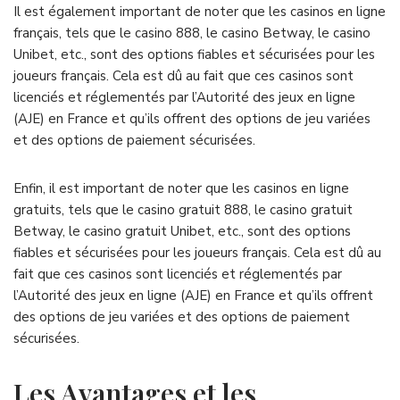
Il est également important de noter que les casinos en ligne
français, tels que le casino 888, le casino Betway, le casino
Unibet, etc., sont des options fiables et sécurisées pour les
joueurs français. Cela est dû au fait que ces casinos sont
licenciés et réglementés par l’Autorité des jeux en ligne
(AJE) en France et qu’ils offrent des options de jeu variées
et des options de paiement sécurisées.
Enfin, il est important de noter que les casinos en ligne
gratuits, tels que le casino gratuit 888, le casino gratuit
Betway, le casino gratuit Unibet, etc., sont des options
fiables et sécurisées pour les joueurs français. Cela est dû au
fait que ces casinos sont licenciés et réglementés par
l’Autorité des jeux en ligne (AJE) en France et qu’ils offrent
des options de jeu variées et des options de paiement
sécurisées.
Les Avantages et les