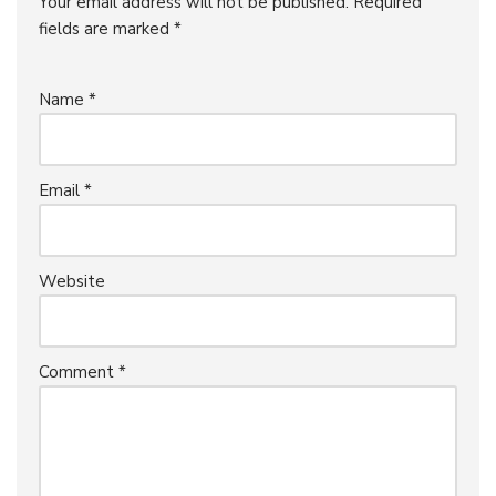
Your email address will not be published.
Required
fields are marked
*
Name
*
Email
*
Website
Comment
*