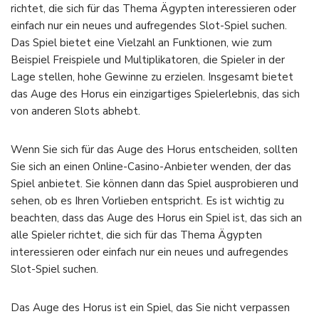
richtet, die sich für das Thema Ägypten interessieren oder
einfach nur ein neues und aufregendes Slot-Spiel suchen.
Das Spiel bietet eine Vielzahl an Funktionen, wie zum
Beispiel Freispiele und Multiplikatoren, die Spieler in der
Lage stellen, hohe Gewinne zu erzielen. Insgesamt bietet
das Auge des Horus ein einzigartiges Spielerlebnis, das sich
von anderen Slots abhebt.
Wenn Sie sich für das Auge des Horus entscheiden, sollten
Sie sich an einen Online-Casino-Anbieter wenden, der das
Spiel anbietet. Sie können dann das Spiel ausprobieren und
sehen, ob es Ihren Vorlieben entspricht. Es ist wichtig zu
beachten, dass das Auge des Horus ein Spiel ist, das sich an
alle Spieler richtet, die sich für das Thema Ägypten
interessieren oder einfach nur ein neues und aufregendes
Slot-Spiel suchen.
Das Auge des Horus ist ein Spiel, das Sie nicht verpassen