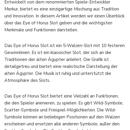
Entwickelt von dem renommierten Spiele-Entwickler
Merkur, bietet es eine einzigartige Mischung aus Tradition
und Innovation. In diesem Artikel werden wir einen Überblick
über das Eye of Horus Slot geben und die wichtigsten
Merkmale und Funktionen darstellen.
Das Eye of Horus Slot ist ein 5-Walzen-Slot mit 10 festeren
Gewinnlinien. Es ist ein klassischer Slot, der sich an die
Traditionen der alten Ägypter anlehnt. Die Grafik ist
detailgetreu und bietet eine realistische Darstellung der
alten Ägypter. Die Musik ist ruhig und unterstützt die
Atmosphäre des Slots.
Das Eye of Horus Slot bietet eine Vielzahl an Funktionen,
die den Spieler animieren, zu spielen. Es gibt Wild-Symbole,
Scatter-Symbole und Freispiel-Möglichkeiten. Die Wild-
Symbole können an beliebigen Positionen auf den Walzen
erscheinen und ersetzen alle anderen Symbole, außer den