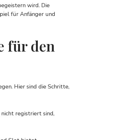
begeistern wird. Die
piel für Anfänger und
e für den
gen. Hier sind die Schritte,
icht registriert sind,