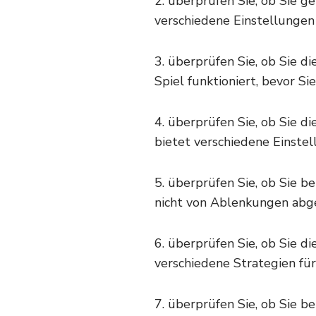
2. überprüfen Sie, ob Sie 
verschiedene Einstellungen
3. überprüfen Sie, ob Sie di
Spiel funktioniert, bevor Si
4. überprüfen Sie, ob Sie d
bietet verschiedene Einstel
5. überprüfen Sie, ob Sie be
nicht von Ablenkungen abg
6. überprüfen Sie, ob Sie di
verschiedene Strategien für
7. überprüfen Sie, ob Sie be