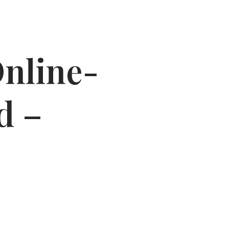
Online-
d –