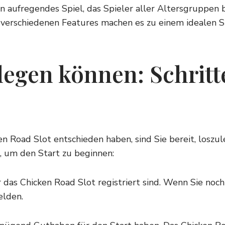
in aufregendes Spiel, das Spieler aller Altersgruppen 
e verschiedenen Features machen es zu einem idealen S
legen können: Schritt
n Road Slot entschieden haben, sind Sie bereit, loszule
, um den Start zu beginnen:
r das Chicken Road Slot registriert sind. Wenn Sie noch n
elden.