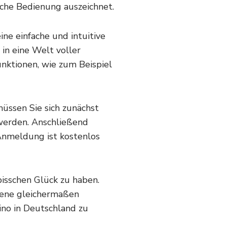
fache Bedienung auszeichnet.
ine einfache und intuitive
 in eine Welt voller
unktionen, wie zum Beispiel
üssen Sie sich zunächst
 werden. Anschließend
Anmeldung ist kostenlos
bisschen Glück zu haben.
ttene gleichermaßen
ino in Deutschland zu