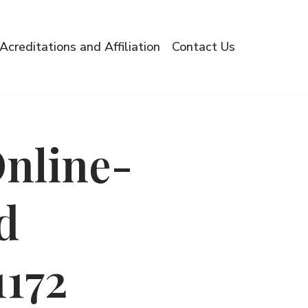
Acreditations and Affiliation
Contact Us
Online-
d
1172