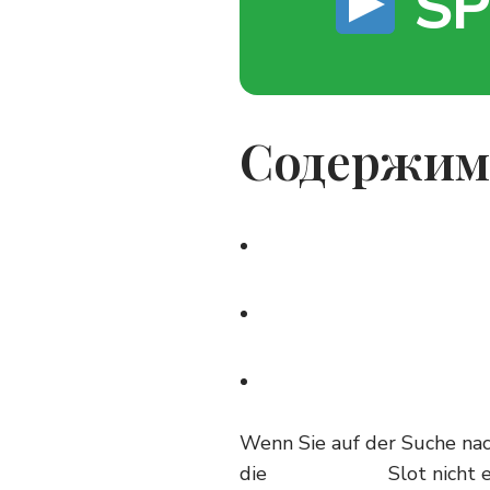
SP
Содержим
Das Spielprinzip 
Die Regeln
Wie Sie loslegen k
Wenn Sie auf der Suche nach
die
chicken road
Slot nicht 