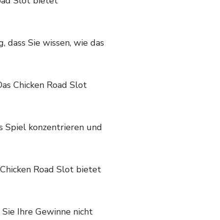
ad Slot bietet
g, dass Sie wissen, wie das
 Das Chicken Road Slot
das Spiel konzentrieren und
s Chicken Road Slot bietet
s Sie Ihre Gewinne nicht