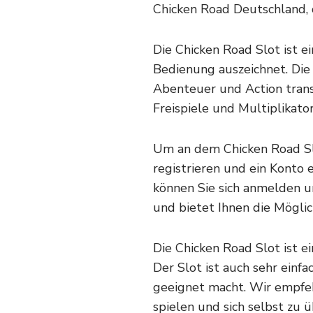
Chicken Road Deutschland, d
Die Chicken Road Slot ist e
Bedienung auszeichnet. Die 
Abenteuer und Action transp
Freispiele und Multiplikato
Um an dem Chicken Road Slo
registrieren und ein Konto 
können Sie sich anmelden u
und bietet Ihnen die Möglich
Die Chicken Road Slot ist e
Der Slot ist auch sehr einf
geeignet macht. Wir empfeh
spielen und sich selbst zu 