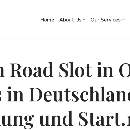
Home
About Us
Our Services
 Road Slot in 
 in Deutschlan
ng und Start.