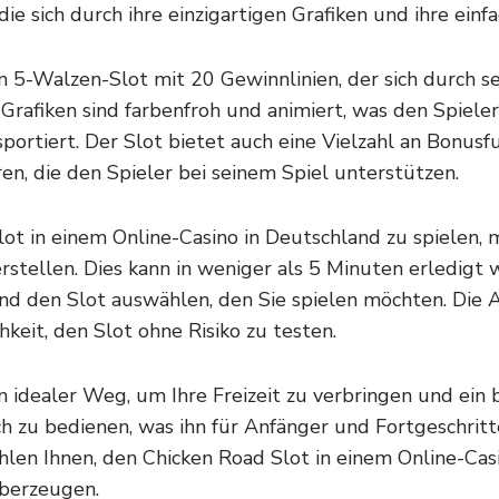
ie sich durch ihre einzigartigen Grafiken und ihre ein
in 5-Walzen-Slot mit 20 Gewinnlinien, der sich durch se
Grafiken sind farbenfroh und animiert, was den Spieler
ortiert. Der Slot bietet auch eine Vielzahl an Bonusf
ren, die den Spieler bei seinem Spiel unterstützen.
t in einem Online-Casino in Deutschland zu spielen, m
erstellen. Dies kann in weniger als 5 Minuten erledigt
nd den Slot auswählen, den Sie spielen möchten. Die 
keit, den Slot ohne Risiko zu testen.
in idealer Weg, um Ihre Freizeit zu verbringen und ein 
ach zu bedienen, was ihn für Anfänger und Fortgeschri
len Ihnen, den Chicken Road Slot in einem Online-Cas
überzeugen.