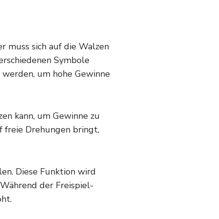
er muss sich auf die Walzen
verschiedenen Symbole
t werden, um hohe Gewinne
tzen kann, um Gewinne zu
f freie Drehungen bringt,
len. Diese Funktion wird
 Während der Freispiel-
ht.