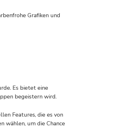
farbenfrohe Grafiken und
rde. Es bietet eine
uppen begeistern wird.
ellen Features, die es von
en wählen, um die Chance