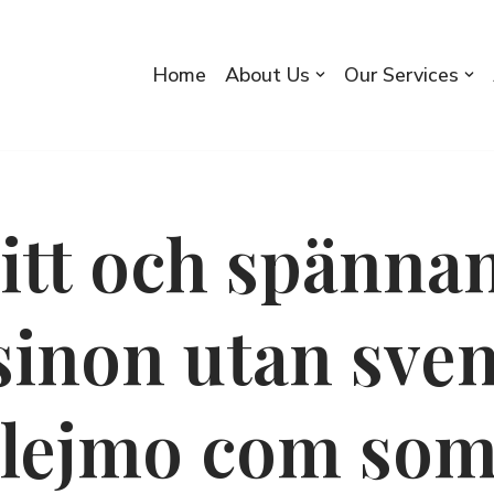
Home
About Us
Our Services
ritt och spänna
inon utan sve
plejmo com so