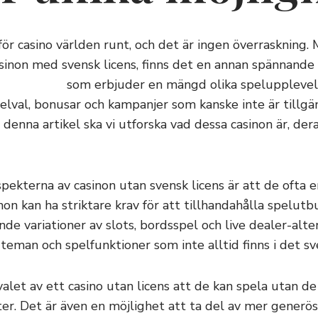
 för casino världen runt, och det är ingen överraskning.
casinon med svensk licens, finns det en annan spännande
 plejmo com
som erbjuder en mängd olika spelupplevels
pelval, bonusar och kampanjer som kanske inte är tillgä
. I denna artikel ska vi utforska vad dessa casinon är, de
spekterna av casinon utan svensk licens är att de ofta
on kan ha striktare krav för att tillhandahålla spelutb
e variationer av slots, bordsspel och live dealer-alte
 teman och spelfunktioner som inte alltid finns i det s
alet av ett casino utan licens att de kan spela utan 
r. Det är även en möjlighet att ta del av mer generös