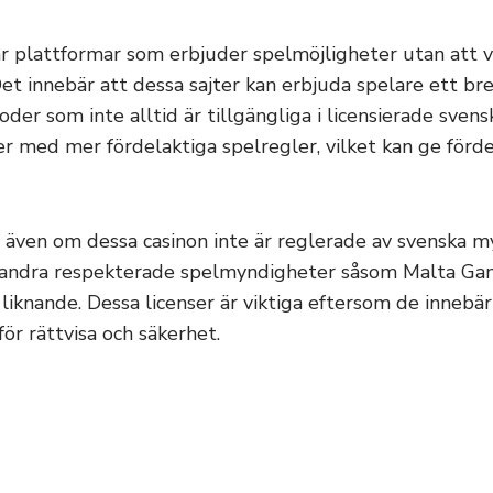
är plattformar som erbjuder spelmöjligheter utan att 
et innebär att dessa sajter kan erbjuda spelare ett br
der som inte alltid är tillgängliga i licensierade sven
der med mer fördelaktiga spelregler, vilket kan ge förd
tt även om dessa casinon inte är reglerade av svenska 
ån andra respekterade spelmyndigheter såsom Malta Ga
iknande. Dessa licenser är viktiga eftersom de innebär
för rättvisa och säkerhet.