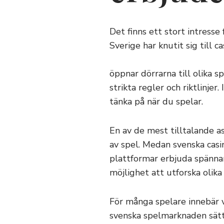
Det finns ett stort intresse
Sverige har knutit sig till 
casinon utan svensk licens
öppnar dörrarna till olika s
strikta regler och riktlinjer
tänka på när du spelar.
En av de mest tilltalande a
av spel. Medan svenska casin
plattformar erbjuda spännand
möjlighet att utforska olika
För många spelare innebär v
svenska spelmarknaden sätte