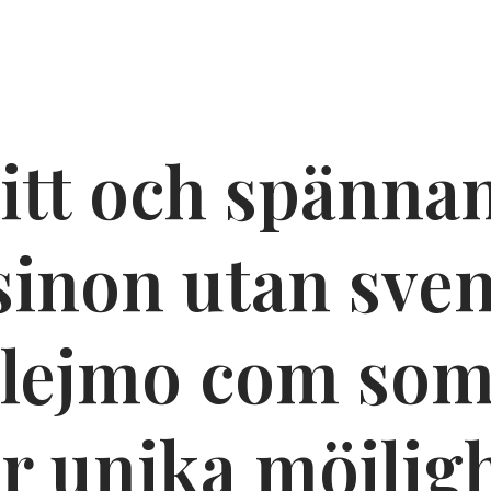
ritt och spänna
inon utan sve
plejmo com so
r unika möjligh