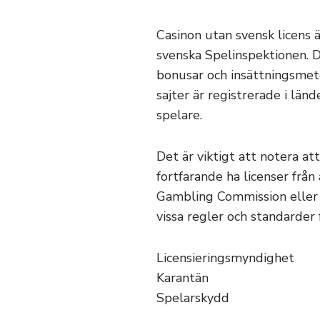
Casinon utan svensk licens 
svenska Spelinspektionen. D
bonusar och insättningsmeto
sajter är registrerade i län
spelare.
Det är viktigt att notera a
fortfarande ha licenser fr
Gambling Commission eller l
vissa regler och standarder 
Licensieringsmyndighet
Karantän
Spelarskydd