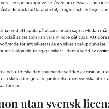
imera sin spelarupplevelse. Även om dessa casinon inte
ste de dock fortfarande följa regler och riktlinjer som
iskerna med att spela på olicensierade sajter. Medan må
et också sajter som kan vara mindre pålitliga. Att göra
avgörande för att säkerställa en säker spelupplevelse. 
för att hjälpa dig navigera säkert i denna värld av
casin
jerna och utforska den spännande världen av casinon uta
 och skillnader, göra en jämförelse med svenska alterna
attformar.
inon utan svensk licen