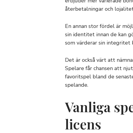
erbjuder mer varierade bonu
återbetalningar och lojalit
En annan stor fördel är möjl
sin identitet innan de kan g
som värderar sin integritet
Det är också värt att nämn
Spelare får chansen att njut
favoritspel bland de senast
spelande.
Vanliga sp
licens