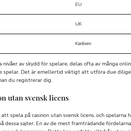
EU
UK
Karibien
a nivåer av skydd för spelare, delas ofta av många onli
 spelar. Det är emellertid viktigt att utföra due dilig
nnan du registrerar dig.
n utan svensk licens
 att spela på casinon utan svensk licens, och spelarna 
 på dessa sajter. En av de mest framträdande fördelarna