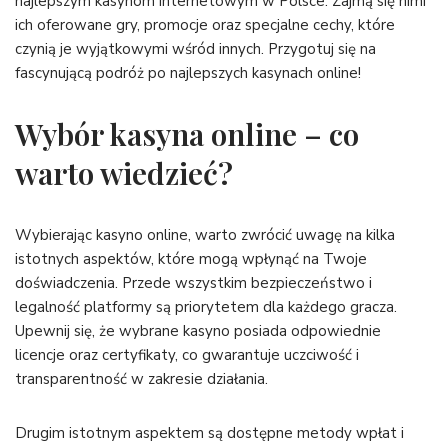
najlepszym kasynom internetowym w Polsce. Zajmą się nimi
ich oferowane gry, promocje oraz specjalne cechy, które
czynią je wyjątkowymi wśród innych. Przygotuj się na
fascynującą podróż po najlepszych kasynach online!
Wybór kasyna online – co
warto wiedzieć?
Wybierając kasyno online, warto zwrócić uwagę na kilka
istotnych aspektów, które mogą wpłynąć na Twoje
doświadczenia. Przede wszystkim bezpieczeństwo i
legalność platformy są priorytetem dla każdego gracza.
Upewnij się, że wybrane kasyno posiada odpowiednie
licencje oraz certyfikaty, co gwarantuje uczciwość i
transparentność w zakresie działania.
Drugim istotnym aspektem są dostępne metody wpłat i