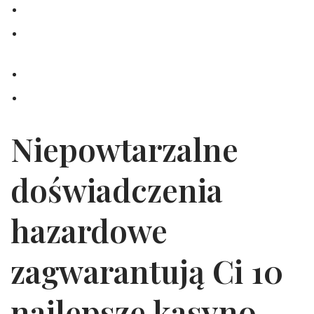
Wybór odpowiedniego kasyna
Nasze rekomendacje – 10 najlepsze kasyno internetowe
w Polsce
Ranking kasyn
Perspektywy rozwoju rynku kasyn online
Niepowtarzalne
doświadczenia
hazardowe
zagwarantują Ci 10
najlepsze kasyno