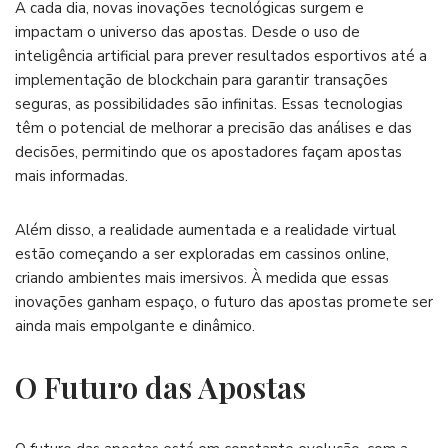
A cada dia, novas inovações tecnológicas surgem e
impactam o universo das apostas. Desde o uso de
inteligência artificial para prever resultados esportivos até a
implementação de blockchain para garantir transações
seguras, as possibilidades são infinitas. Essas tecnologias
têm o potencial de melhorar a precisão das análises e das
decisões, permitindo que os apostadores façam apostas
mais informadas.
Além disso, a realidade aumentada e a realidade virtual
estão começando a ser exploradas em cassinos online,
criando ambientes mais imersivos. À medida que essas
inovações ganham espaço, o futuro das apostas promete ser
ainda mais empolgante e dinâmico.
O Futuro das Apostas