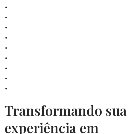
Acessibilidade Global
Transparência e Segurança
O Impacto da Tecnologia nas Apostas
Apostas Móveis
Inovações tecnológicas
O Futuro das Apostas
Legislação e Regulamentação
Interação Social nas Apostas
Considerações Finais sobre Apostas
Transformando sua
experiência em