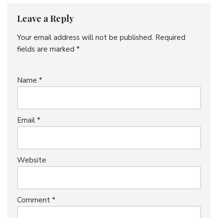
Leave a Reply
Your email address will not be published.
Required
fields are marked
*
Name
*
Email
*
Website
Comment
*