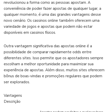
revolucionou a forma como as pessoas apostam. A
conveniência de poder fazer apostas de qualquer lugar, a
qualquer momento, é uma das grandes vantagens desse
novo cenário. Os cassinos online também oferecem uma
variedade de jogos e apostas que podem não estar
disponíveis em cassinos físicos.
Outra vantagem significativa das apostas online é a
possibilidade de comparar rapidamente odds entre
diferentes sites. Isso permite que os apostadores sempre
escolham a melhor oportunidade para maximizar sua
experiência de apostas. Além disso, muitos sites oferecem
bônus de boas-vindas e promoções regulares que podem
ser explorados.
Vantagens
Descrição