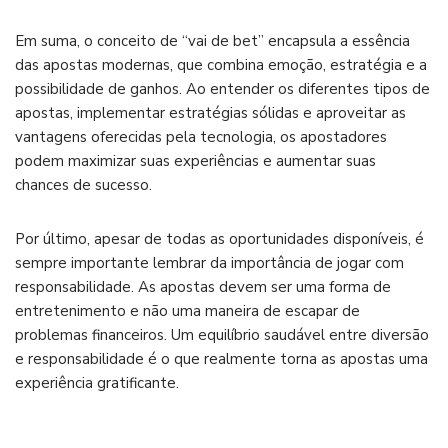
Em suma, o conceito de “vai de bet” encapsula a essência
das apostas modernas, que combina emoção, estratégia e a
possibilidade de ganhos. Ao entender os diferentes tipos de
apostas, implementar estratégias sólidas e aproveitar as
vantagens oferecidas pela tecnologia, os apostadores
podem maximizar suas experiências e aumentar suas
chances de sucesso.
Por último, apesar de todas as oportunidades disponíveis, é
sempre importante lembrar da importância de jogar com
responsabilidade. As apostas devem ser uma forma de
entretenimento e não uma maneira de escapar de
problemas financeiros. Um equilíbrio saudável entre diversão
e responsabilidade é o que realmente torna as apostas uma
experiência gratificante.