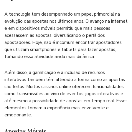
A tecnologia tem desempenhado um papel primordial na
evolução das apostas nos últimos anos. O avanço na internet
e em dispositivos móveis permitiu que mais pessoas
acessassem as apostas, diversificando o perfil dos
apostadores. Hoje, não é incomum encontrar apostadores
que utilizam smartphones e tablets para fazer apostas,
tornando essa atividade ainda mais dinâmica.
Além disso, a gamificação e a inclusão de recursos
interativos também têm alterado a forma como as apostas
são feitas. Muitos cassinos online oferecem funcionalidades
como transmissões ao vivo de eventos, jogos interativos e
até mesmo a possibilidade de apostas em tempo real. Esses
elementos tornam a experiência mais envolvente e
emocionante.
Apostas Móveis