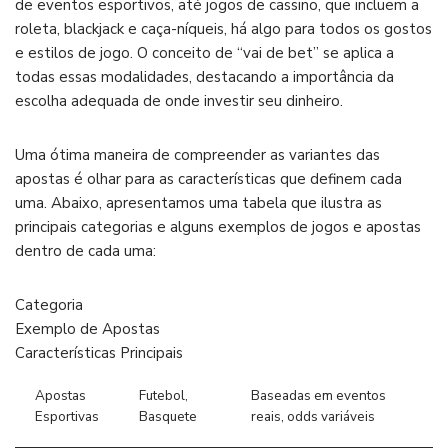
de eventos esportivos, até jogos de cassino, que incluem a
roleta, blackjack e caça-níqueis, há algo para todos os gostos
e estilos de jogo. O conceito de “vai de bet” se aplica a
todas essas modalidades, destacando a importância da
escolha adequada de onde investir seu dinheiro.
Uma ótima maneira de compreender as variantes das
apostas é olhar para as características que definem cada
uma. Abaixo, apresentamos uma tabela que ilustra as
principais categorias e alguns exemplos de jogos e apostas
dentro de cada uma:
Categoria
Exemplo de Apostas
Características Principais
Apostas
Futebol,
Baseadas em eventos
Esportivas
Basquete
reais, odds variáveis