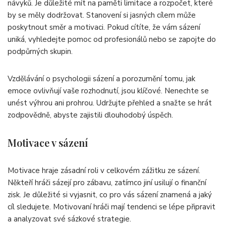
návyků. Je důležité mít na paměti limitace a rozpočet, které
by se měly dodržovat. Stanovení si jasných cílem může
poskytnout směr a motivaci. Pokud cítíte, že vám sázení
uniká, vyhledejte pomoc od profesionálů nebo se zapojte do
podpůrných skupin.
Vzdělávání o psychologii sázení a porozumění tomu, jak
emoce ovlivňují vaše rozhodnutí, jsou klíčové. Nenechte se
unést výhrou ani prohrou. Udržujte přehled a snažte se hrát
zodpovědně, abyste zajistili dlouhodobý úspěch.
Motivace v sázení
Motivace hraje zásadní roli v celkovém zážitku ze sázení.
Někteří hráči sázejí pro zábavu, zatímco jiní usilují o finanční
zisk. Je důležité si vyjasnit, co pro vás sázení znamená a jaký
cíl sledujete. Motivovaní hráči mají tendenci se lépe připravit
a analyzovat své sázkové strategie.