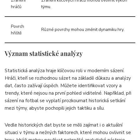
Zranění
Zranění klíčových hráčů mohou ovlivnit výkon
hráčů
týmu.
Povrch
Různé povrchy mohou změnit dynamiku hry.
hřiště
Význam statistické analýzy
Statistická analýza hraje klíčovou roli v moderním sázení.
Hráči, kteří se rozhodnou sázet na základě důkazu a analýzy
dat, často zažívají úspěch. Můžete identifikovat vzory a
trendy, které nejsou na první pohled viditelné. Například, při
sázení na fotbal se vyplatí prozkoumat historická setkání
mezi týmy, abyste pochopili jejich taktiku a sílu.
Vedle historických dat byste se měli zajímat i o aktuální
situaci v týmu a nežných faktorech, které mohou ovlivnit se
hrou. Hráči mohou používat pokročilé analytické nástroje,