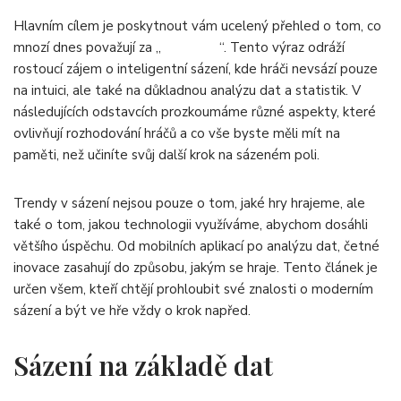
Hlavním cílem je poskytnout vám ucelený přehled o tom, co
mnozí dnes považují za „
most bet
“. Tento výraz odráží
rostoucí zájem o inteligentní sázení, kde hráči nevsází pouze
na intuici, ale také na důkladnou analýzu dat a statistik. V
následujících odstavcích prozkoumáme různé aspekty, které
ovlivňují rozhodování hráčů a co vše byste měli mít na
paměti, než učiníte svůj další krok na sázeném poli.
Trendy v sázení nejsou pouze o tom, jaké hry hrajeme, ale
také o tom, jakou technologii využíváme, abychom dosáhli
většího úspěchu. Od mobilních aplikací po analýzu dat, četné
inovace zasahují do způsobu, jakým se hraje. Tento článek je
určen všem, kteří chtějí prohloubit své znalosti o moderním
sázení a být ve hře vždy o krok napřed.
Sázení na základě dat