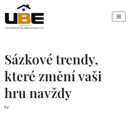
Skip
to
content
Sázkové trendy,
které změní vaši
hru navždy
by
buildersemporium