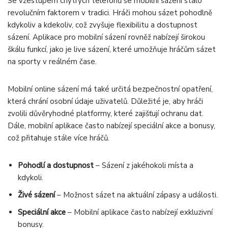
Se vzestupem chytrých telefonů se mobilní sázení stalo
revolučním faktorem v tradici. Hráči mohou sázet pohodlně
kdykoliv a kdekoliv, což zvyšuje flexibilitu a dostupnost
sázení. Aplikace pro mobilní sázení rovněž nabízejí širokou
škálu funkcí, jako je live sázení, které umožňuje hráčům sázet
na sporty v reálném čase.
Mobilní online sázení má také určitá bezpečnostní opatření,
která chrání osobní údaje uživatelů. Důležité je, aby hráči
zvolili důvěryhodné platformy, které zajišťují ochranu dat.
Dále, mobilní aplikace často nabízejí speciální akce a bonusy,
což přitahuje stále více hráčů.
Pohodlí a dostupnost
– Sázení z jakéhokoli místa a
kdykoli.
Živé sázení
– Možnost sázet na aktuální zápasy a události.
Speciální akce
– Mobilní aplikace často nabízejí exkluzivní
bonusy.