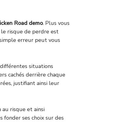
icken Road demo
. Plus vous
le risque de perdre est
 simple erreur peut vous
différentes situations
gers cachés derrière chaque
ées, justifiant ainsi leur
au risque et ainsi
s fonder ses choix sur des