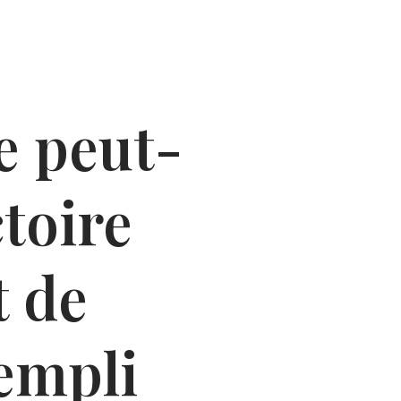
e peut-
ctoire
t de
empli