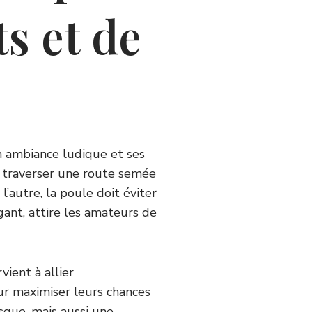
s et de
 ambiance ludique et ses
e traverser une route semée
’autre, la poule doit éviter
igant, attire les amateurs de
vient à allier
our maximiser leurs chances
sque, mais aussi une