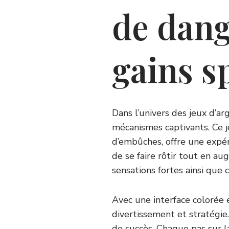
de dang
gains s
Dans l’univers des jeux d’ar
mécanismes captivants. Ce 
d’embûches, offre une expéri
de se faire rôtir tout en au
sensations fortes ainsi que 
Avec une interface colorée
divertissement et stratégie
de succès. Chaque pas sur l