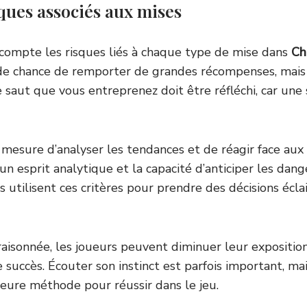
ues associés aux mises
n compte les risques liés à chaque type de mise dans
Ch
 de chance de remporter de grandes récompenses, mais 
saut que vous entreprenez doit être réfléchi, car une
 mesure d’analyser les tendances et de réagir face aux 
un esprit analytique et la capacité d’anticiper les dan
s utilisent ces critères pour prendre des décisions éclair
isonnée, les joueurs peuvent diminuer leur exposition 
succès. Écouter son instinct est parfois important, mai
lleure méthode pour réussir dans le jeu.