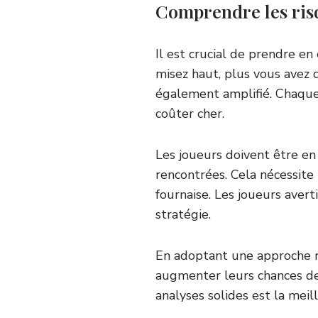
Comprendre les risq
Il est crucial de prendre e
misez haut, plus vous avez
également amplifié. Chaque 
coûter cher.
Les joueurs doivent être en
rencontrées. Cela nécessite 
fournaise. Les joueurs averti
stratégie.
En adoptant une approche ra
augmenter leurs chances de 
analyses solides est la mei