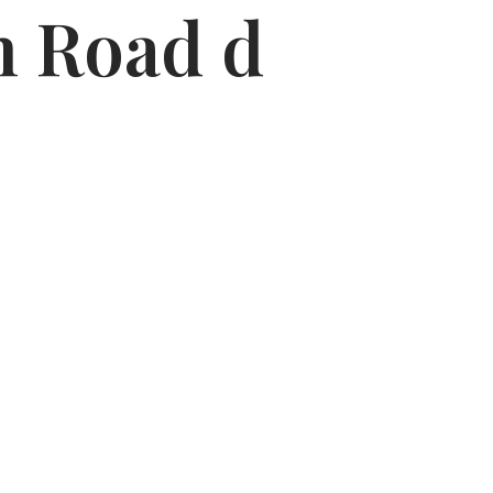
n Road d
eut-elle vous mener à la victoire dans lunivers palpi
llants et de gains spectaculaires ?
du jeu
ssociés aux mises
s
 pertes
udique de Chicken Road