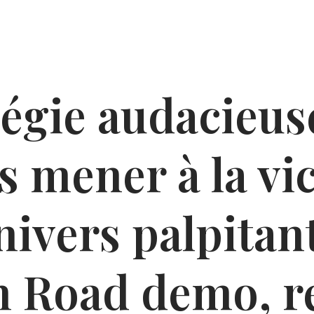
à Chicken Road demo
jour et des nouvelles fonctionnalités
nce de Chicken Road demo
tégie audacieus
s mener à la vi
nivers palpitan
n Road demo, r