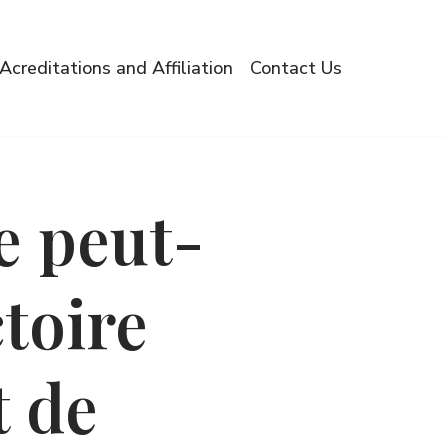
Acreditations and Affiliation
Contact Us
e peut-
ctoire
t de