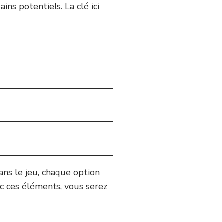
ns potentiels. La clé ici
ans le jeu, chaque option
ec ces éléments, vous serez