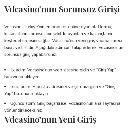
Vdcasino’nun Sorunsuz Girişi
Vdcasino, Türkiye’nin en popüler online oyun platformu,
kullanıcıların sorunsuz bir şekilde oyunları ve kazançlarını
keşfedebilmesini sağlar. Vdcasino’nun yeni giriş yapma süreci
basit ve hızlıdır. Aşağıdaki adımları takip ederek, Vdcasino’nun
sorunsuz giriş yapabilirsiniz:
İlk adım: Vdcasino’nun web sitesine gidin ve “Giriş Yap”
butonuna tıklayın.
İkinci adım: E-posta adresinizi ve şifrenizi girin ve “Giriş
Yap” butonuna tıklayın.
Üçüncü adım: Giriş başarılı ise, Vdcasino’nun ana sayfasına
yönlendirileceksiniz.
Vdcasino’nun Yeni Giriş