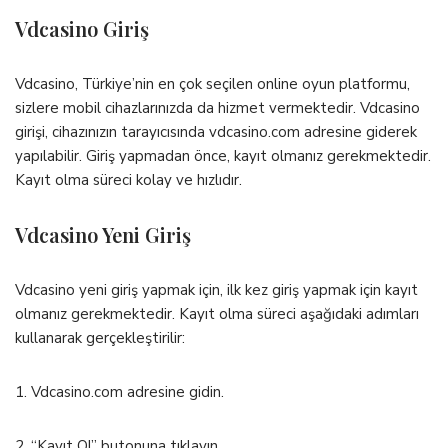
Vdcasino Giriş
Vdcasino, Türkiye’nin en çok seçilen online oyun platformu,
sizlere mobil cihazlarınızda da hizmet vermektedir. Vdcasino
girişi, cihazınızın tarayıcısında vdcasino.com adresine giderek
yapılabilir. Giriş yapmadan önce, kayıt olmanız gerekmektedir.
Kayıt olma süreci kolay ve hızlıdır.
Vdcasino Yeni Giriş
Vdcasino yeni giriş yapmak için, ilk kez giriş yapmak için kayıt
olmanız gerekmektedir. Kayıt olma süreci aşağıdaki adımları
kullanarak gerçekleştirilir:
1. Vdcasino.com adresine gidin.
2. “Kayıt Ol” butonuna tıklayın.