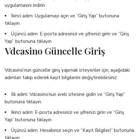
uygulamasını indirin.
İkinci adım: Uygulamayı açın ve “Giriş Yap” butonuna
tıklayın.
Üçüncü adım: E-posta adresinizi ve şifrenizi girin ve “Giriş
Yap” butonuna tıklayın.
Vdcasino Güncelle Giriş
Vdcasino’nun güncelle giriş yapmak isteyenler için, aşağıdaki
adımları takip ederek kayıt bilgilerini değiştirebilirsiniz:
İlk adım: Vdcasino’nun web sitesine gidin ve “Giriş Yap”
butonuna tıklayın.
İkinci adım: E-posta adresinizi ve şifrenizi girin ve “Giriş
Yap” butonuna tıklayın.
Üçüncü adım: Hesabınızı seçin ve “Kayıt Bilgileri” butonuna
tıklayın.