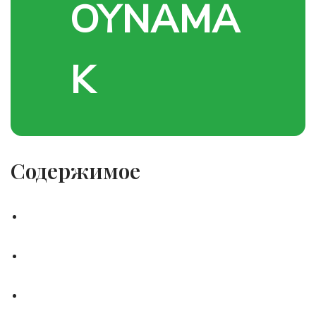
OYNAMA
K
Содержимое
Vdcasino’nun Sorunsuz Girişi
Vdcasino’nun Yeni Giriş
Vdcasino Mobil Giriş