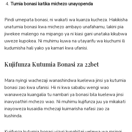
Tumia bonasi katika michezo unayopenda
Pindi umepata bonasi, ni wakati wa kuanza kucheza. Hakikisha
unatumia bonasi kwa michezo ambayo unafahamu, lakini pia
jiwekee malengo na mipango ya ni kiasi gani unataka kikubwa
uweze kupokea. Ni muhimu kuwa na utayarifu wa kiuchumi ili
kudumisha hali yako ya kamari kwa ufanisi.
Kujifunza Kutumia Bonasi za 22bet
Mara nyingi wachezaji wanashindwa kuelewa jinsi ya kutumia
bonasi zao kwa ufanisi. Hii ni kwa sababu wengi wao
wanaweza kuangalia tu nambari ya bonasi bila kuelewa jinsi
inavyoathiri mchezo wao. Ni muhimu kujifunza juu ya mikakati
inayoweza kusaidia mchezaji kuimarisha nafasi zao za
kushinda.
Kujifunza kutumia bonasi vizuri kunahitaji uelewa wa msingi