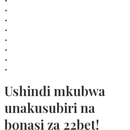
Ushindi mkubwa unakusubiri na bonasi za 22bet!
Aina za Bonasi za 22bet
Mambo ya Kuangalia katika Bonasi
Faida za Bonasi za 22bet
Hatari za Bonasi
Jinsi ya Kupata na Kutumia Bonasi za 22bet
Kujifunza Kutumia Bonasi za 22bet
Hitimisho la Bonasi za 22bet
Ushindi mkubwa
unakusubiri na
bonasi za 22bet!