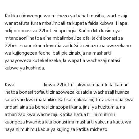
Katika ulimwengu wa michezo ya bahati nasibu, wachezaji
wanatafuta fursa mbalimbali za kupata faida kubwa. Hapa
ndipo bonasi za 22bet zinapoingia. Karibu kila kasino ya
mtandaoni inatoa aina mbalimbali za ofa, lakini bonasi za
22bet zinaonekana kuvutia zaidi. Si tu zinazotoa uwezekano
wa kujiongezea fedha, bali pia zinakuja na masharti
yanayoweza kutekelezeka, kuwapatia wachezaji nafasi
kubwa ya kushinda.
Kwa
22bet bonus
kuwa 22bet ni jukwaa maarufu la kamari,
inatoa bonasi tofauti zinazoweza kusaidia wachezaji kuanza
safari yao kwa mafanikio. Katika makala hii, tutachambua kwa
undani aina za bonasi zinazopatikana, jinsi ya kuzitumia, na
athari zao kwa wachezaji. Katika hatua hii, ni muhimu
kuongeza kwamba kila bonasi ina masharti yake, na kuelewa
haya ni muhimu kabla ya kujiingiza katika michezo.