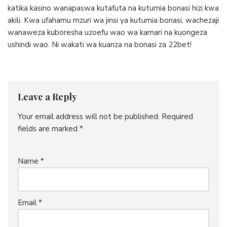
katika kasino wanapaswa kutafuta na kutumia bonasi hizi kwa
akili. Kwa ufahamu mzuri wa jinsi ya kutumia bonasi, wachezaji
wanaweza kuboresha uzoefu wao wa kamari na kuongeza
ushindi wao. Ni wakati wa kuanza na bonasi za 22bet!
Leave a Reply
Your email address will not be published.
Required
fields are marked
*
Name
*
Email
*