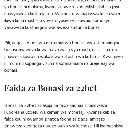
ya bonasi ni muhimu, kwani zinaweza kubadilisha kabisa jinsi
unavyoweza kutumia ofa. Wachezaji wanapaswa kujua wazi
ikiwa kuna masharti yoyote yasiyo ya kawaida ambayo
yanaweza kuathiri jinsi wanaweza kuitumia bonasi.
Pili, angalia muda wa matumizi wa bonasi. Wakati mwingine,
bonasi zinaweza kuwa na vikwazo vya muda, na si kila mtu
anaweza kuwa na wakati wa kutosha wa kutumia. Kwa hivyo,
ni muhimu kupanga vizuri na kufahamiana na urejeleaji wa
bonasi.
Faida za Bonasi za 22bet
Bonasi za 22bet zinakuja na faida kadhaa zinazoweza
kuboresha uzoefu wa kamari wa mchezaji. Kwanza kabisa,
faida kuu ni kwamba zinatoa fedha za ziada, ambazo
zinaweza kuongeza uwezo wako wa kucheza. Hii inamaanisha