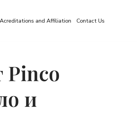
Acreditations and Affiliation
Contact Us
 Pinco
ло и