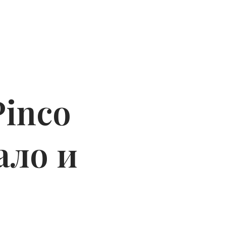
inco
ало и