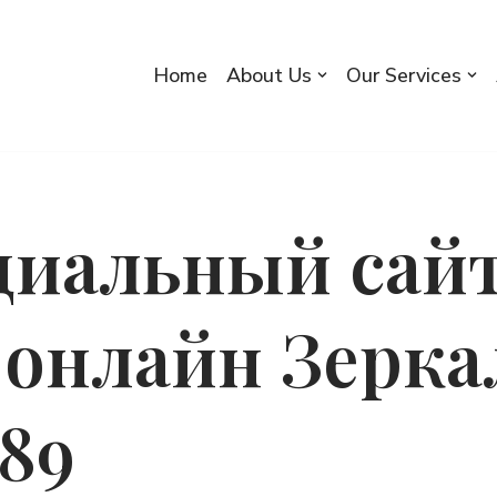
Home
About Us
Our Services
иальный сайт
 онлайн Зерка
689