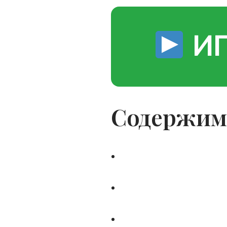
ИГ
Содержим
Пинко Казино –
Преимущества Оф
Как Зайти на Оф