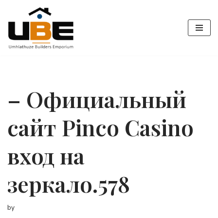
Skip
to
content
– Официальный
сайт Pinco Casino
вход на
зеркало.578
by
buildersemporium