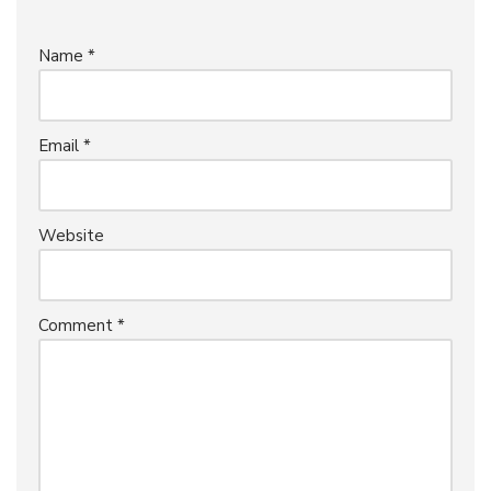
Name
*
Email
*
Website
Comment
*