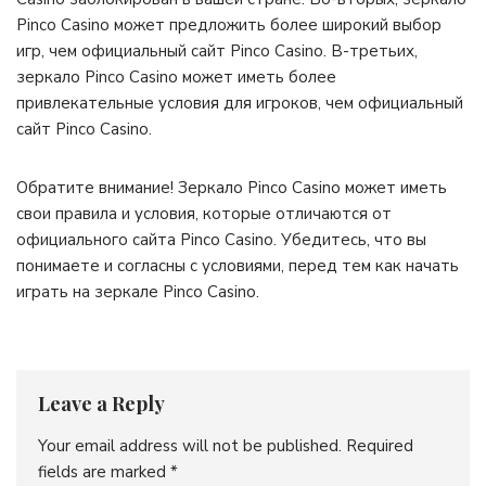
Pinco Casino может предложить более широкий выбор
игр, чем официальный сайт Pinco Casino. В-третьих,
зеркало Pinco Casino может иметь более
привлекательные условия для игроков, чем официальный
сайт Pinco Casino.
Обратите внимание! Зеркало Pinco Casino может иметь
свои правила и условия, которые отличаются от
официального сайта Pinco Casino. Убедитесь, что вы
понимаете и согласны с условиями, перед тем как начать
играть на зеркале Pinco Casino.
Leave a Reply
Your email address will not be published.
Required
fields are marked
*