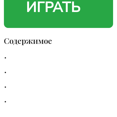
ИГРАТЬ
Содержимое
Pinco Casino – Официальный сайт
Вход на зеркало Pinco Casino
Как найти зеркало Pinco Casino
Преимущества игры на зеркале Pinco
Casino