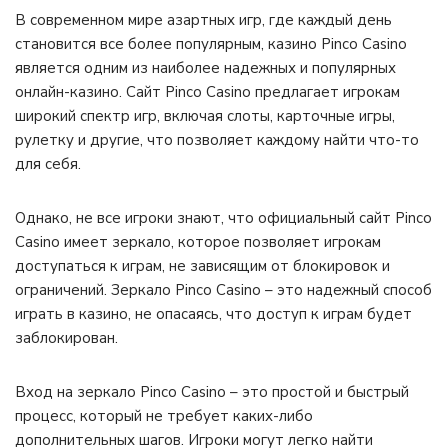
В современном мире азартных игр, где каждый день
становится все более популярным, казино Pinco Casino
является одним из наиболее надежных и популярных
онлайн-казино. Сайт Pinco Casino предлагает игрокам
широкий спектр игр, включая слоты, карточные игры,
рулетку и другие, что позволяет каждому найти что-то
для себя.
Однако, не все игроки знают, что официальный сайт Pinco
Casino имеет зеркало, которое позволяет игрокам
доступаться к играм, не зависящим от блокировок и
ограничений. Зеркало Pinco Casino – это надежный способ
играть в казино, не опасаясь, что доступ к играм будет
заблокирован.
Вход на зеркало Pinco Casino – это простой и быстрый
процесс, который не требует каких-либо
дополнительных шагов. Игроки могут легко найти