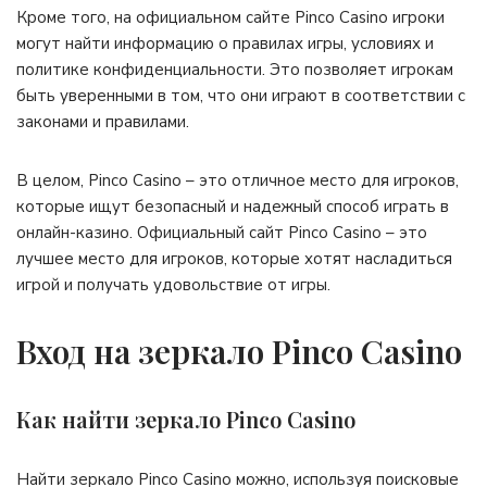
Кроме того, на официальном сайте Pinco Casino игроки
могут найти информацию о правилах игры, условиях и
политике конфиденциальности. Это позволяет игрокам
быть уверенными в том, что они играют в соответствии с
законами и правилами.
В целом, Pinco Casino – это отличное место для игроков,
которые ищут безопасный и надежный способ играть в
онлайн-казино. Официальный сайт Pinco Casino – это
лучшее место для игроков, которые хотят насладиться
игрой и получать удовольствие от игры.
Вход на зеркало Pinco Casino
Как найти зеркало Pinco Casino
Найти зеркало Pinco Casino можно, используя поисковые