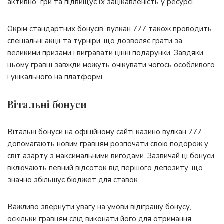
активної гри та підвищує їх зацікавленість у ресурсі.
Окрім стандартних бонусів, вулкан 777 також проводить
спеціальні акції та турніри, що дозволяє грати за
великими призами і вигравати цінні подарунки. Завдяки
цьому гравці завжди можуть очікувати чогось особливого
і унікального на платформі.
Вітальні бонуси
Вітальні бонуси на офіційному сайті казино вулкан 777
допомагають новим гравцям розпочати свою подорож у
світ азарту з максимальними вигодами. Зазвичай ці бонуси
включають певний відсоток від першого депозиту, що
значно збільшує бюджет для ставок.
Важливо звернути увагу на умови відіграшу бонусу,
оскільки гравцям слід виконати його для отримання