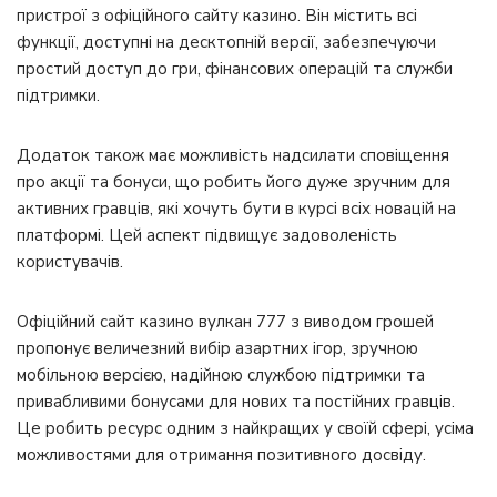
пристрої з офіційного сайту казино. Він містить всі
функції, доступні на десктопній версії, забезпечуючи
простий доступ до гри, фінансових операцій та служби
підтримки.
Додаток також має можливість надсилати сповіщення
про акції та бонуси, що робить його дуже зручним для
активних гравців, які хочуть бути в курсі всіх новацій на
платформі. Цей аспект підвищує задоволеність
користувачів.
Офіційний сайт казино вулкан 777 з виводом грошей
пропонує величезний вибір азартних ігор, зручною
мобільною версією, надійною службою підтримки та
привабливими бонусами для нових та постійних гравців.
Це робить ресурс одним з найкращих у своїй сфері, усіма
можливостями для отримання позитивного досвіду.