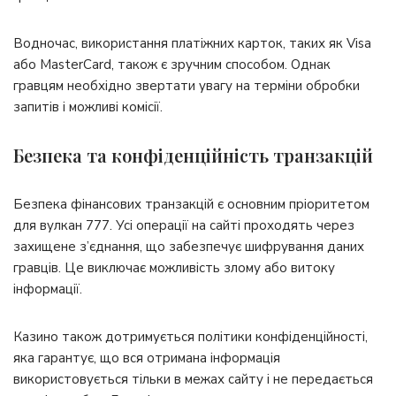
Водночас, використання платіжних карток, таких як Visa
або MasterCard, також є зручним способом. Однак
гравцям необхідно звертати увагу на терміни обробки
запитів і можливі комісії.
Безпека та конфіденційність транзакцій
Безпека фінансових транзакцій є основним пріоритетом
для вулкан 777. Усі операції на сайті проходять через
захищене з’єднання, що забезпечує шифрування даних
гравців. Це виключає можливість злому або витоку
інформації.
Казино також дотримується політики конфіденційності,
яка гарантує, що вся отримана інформація
використовується тільки в межах сайту і не передається