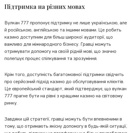
Підтримка на різних мовах
Вулкан 777 пропонує підтримку не лише українською, але
й російською, англійською та іншими мовами. Це робить
казино доступним для більш широкої аудиторії, що
важливо для міжнародного бізнесу. Гравці можуть
отримувати допомогу на своїй рідній мові, що значно
полегшує процес спілкування та зрозуміння.
Крім того, доступність багатомовної підтримки свідчить
про серйозний підхід казино до обслуговування клієнтів.
Це європейський стандарт, який підтверджує, що вулкан
777 прагне бути на рівні з кращими казино на світовому
ринку.
Завдяки цій стратегії, гравці можуть бути впевненими в
тому, що отримають якісну допомогу в будь-якій ситуації,