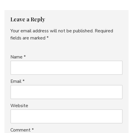
Leave a Reply
Your email address will not be published.
Required
fields are marked
*
Name
*
Email
*
Website
Comment
*