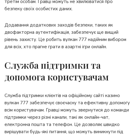
третім особам. Гравці можуть не хвилюватися про
безпеку своїх особистих даних.
Додавання додаткових заходів безпеки, таких як
двофакторна аутентифікація, забезпечує ще вищий
рівень захисту. Це робить вулкан 777 надійним вибором
для всіх, хто прагне грати в азартні ігри онлайн.
Служба підтримки та
допомога користувачам
Служба підтримки клієнтів на офіційному сайті казино
вулкан 777 забезпечує своєчасну та ефективну допомогу
всім користувачам. Гравці можуть звернутися до команди
підтримки через різні канали, такі як онлайн-чат,
електронна пошта та телефон. Це дозволяє швидко
вирішувати будь-які питання, що можуть виникнути під