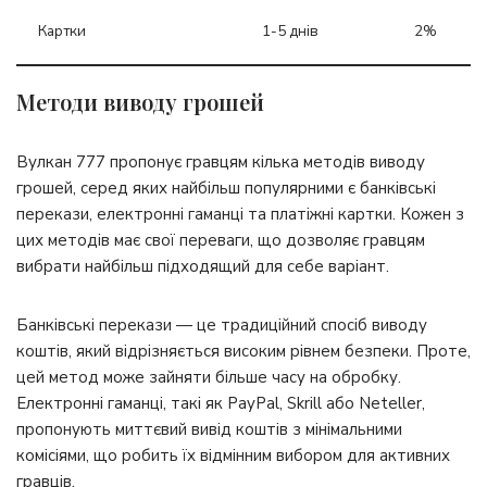
Картки
1-5 днів
2%
Методи виводу грошей
Вулкан 777 пропонує гравцям кілька методів виводу
грошей, серед яких найбільш популярними є банківські
перекази, електронні гаманці та платіжні картки. Кожен з
цих методів має свої переваги, що дозволяє гравцям
вибрати найбільш підходящий для себе варіант.
Банківські перекази — це традиційний спосіб виводу
коштів, який відрізняється високим рівнем безпеки. Проте,
цей метод може зайняти більше часу на обробку.
Електронні гаманці, такі як PayPal, Skrill або Neteller,
пропонують миттєвий вивід коштів з мінімальними
комісіями, що робить їх відмінним вибором для активних
гравців.