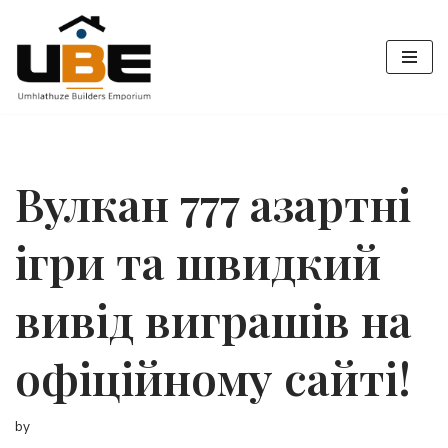
Skip
to
content
Вулкан 777 азартні
ігри та швидкий
вивід виграшів на
офіційному сайті!
by
buildersemporium