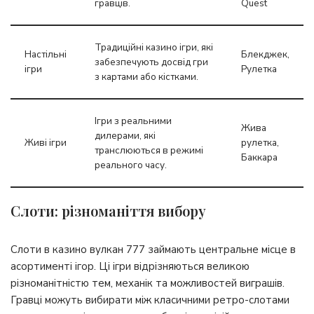
гравців.
Quest
Традиційні казино ігри, які
Настільні
Блекджек,
забезпечують досвід гри
ігри
Рулетка
з картами або кістками.
Ігри з реальними
Жива
дилерами, які
Живі ігри
рулетка,
транслюються в режимі
Баккара
реального часу.
Слоти: різноманіття вибору
Слоти в казино вулкан 777 займають центральне місце в
асортименті ігор. Ці ігри відрізняються великою
різноманітністю тем, механік та можливостей виграшів.
Гравці можуть вибирати між класичними ретро-слотами