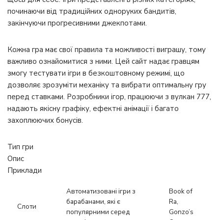
починаючи від традиційних одноруких бандитів,
закінчуючи прогресивними джекпотами.
Кожна гра має свої правила та можливості виграшу, тому
важливо ознайомитися з ними. Цей сайт надає гравцям
змогу тестувати ігри в безкоштовному режимі, що
дозволяє зрозуміти механіку та вибрати оптимальну гру
перед ставками. Розробники ігор, працюючи з вулкан 777,
надають якісну графіку, ефектні анімації і багато
захоплюючих бонусів.
Тип гри
Опис
Приклади
Автоматизовані ігри з
Book of
барабанами, які є
Ra,
Слоти
популярними серед
Gonzo’s