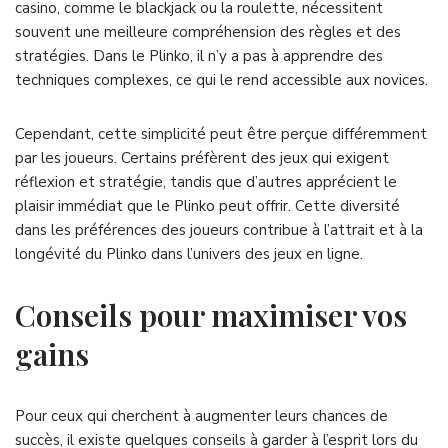
casino, comme le blackjack ou la roulette, nécessitent
souvent une meilleure compréhension des règles et des
stratégies. Dans le Plinko, il n’y a pas à apprendre des
techniques complexes, ce qui le rend accessible aux novices.
Cependant, cette simplicité peut être perçue différemment
par les joueurs. Certains préfèrent des jeux qui exigent
réflexion et stratégie, tandis que d’autres apprécient le
plaisir immédiat que le Plinko peut offrir. Cette diversité
dans les préférences des joueurs contribue à l’attrait et à la
longévité du Plinko dans l’univers des jeux en ligne.
Conseils pour maximiser vos
gains
Pour ceux qui cherchent à augmenter leurs chances de
succès, il existe quelques conseils à garder à l’esprit lors du