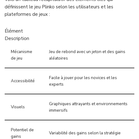
définissent le jeu Plinko selon les utilisateurs et les
plateformes de jeux :
Élément
Description
Mécanisme
Jeu de rebond avec un jeton et des gains
de jeu
aléatoires
Facile à jouer pour les novices et les
Accessibilité
experts
Graphiques attrayants et environnements
Visuels
immersifs
Potentiel de
Variabilité des gains selon la stratégie
gains