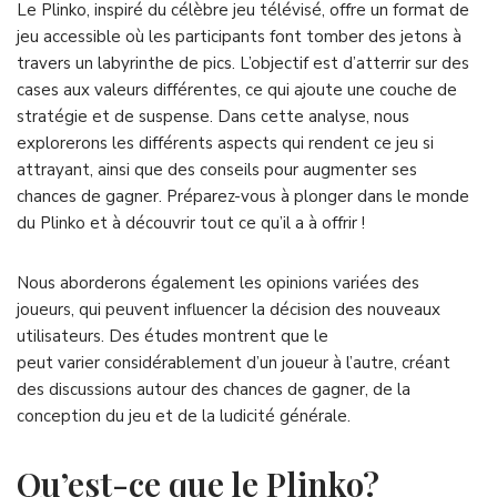
Le Plinko, inspiré du célèbre jeu télévisé, offre un format de
jeu accessible où les participants font tomber des jetons à
travers un labyrinthe de pics. L’objectif est d’atterrir sur des
cases aux valeurs différentes, ce qui ajoute une couche de
stratégie et de suspense. Dans cette analyse, nous
explorerons les différents aspects qui rendent ce jeu si
attrayant, ainsi que des conseils pour augmenter ses
chances de gagner. Préparez-vous à plonger dans le monde
du Plinko et à découvrir tout ce qu’il a à offrir !
Nous aborderons également les opinions variées des
joueurs, qui peuvent influencer la décision des nouveaux
utilisateurs. Des études montrent que le
plinko game avis
peut varier considérablement d’un joueur à l’autre, créant
des discussions autour des chances de gagner, de la
conception du jeu et de la ludicité générale.
Qu’est-ce que le Plinko?