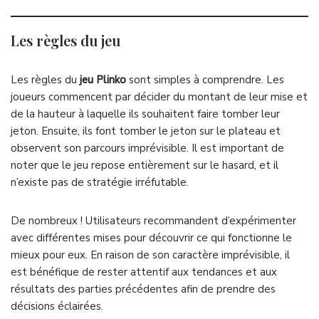
Les règles du jeu
Les règles du
jeu Plinko
sont simples à comprendre. Les
joueurs commencent par décider du montant de leur mise et
de la hauteur à laquelle ils souhaitent faire tomber leur
jeton. Ensuite, ils font tomber le jeton sur le plateau et
observent son parcours imprévisible. Il est important de
noter que le jeu repose entièrement sur le hasard, et il
n’existe pas de stratégie irréfutable.
De nombreux ! Utilisateurs recommandent d’expérimenter
avec différentes mises pour découvrir ce qui fonctionne le
mieux pour eux. En raison de son caractère imprévisible, il
est bénéfique de rester attentif aux tendances et aux
résultats des parties précédentes afin de prendre des
décisions éclairées.