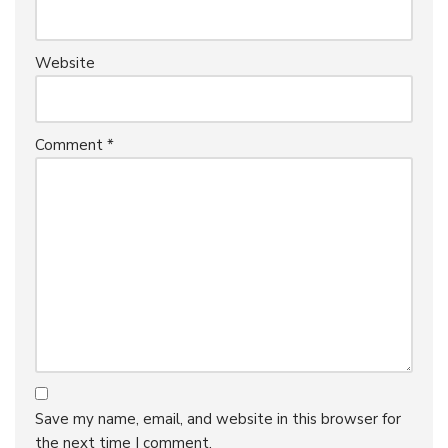
Website
Comment
*
Save my name, email, and website in this browser for
the next time I comment.