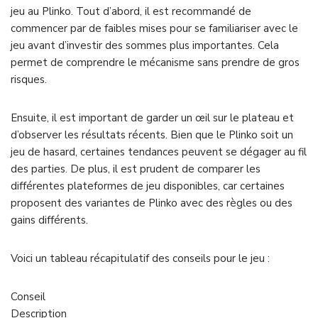
jeu au Plinko. Tout d’abord, il est recommandé de
commencer par de faibles mises pour se familiariser avec le
jeu avant d’investir des sommes plus importantes. Cela
permet de comprendre le mécanisme sans prendre de gros
risques.
Ensuite, il est important de garder un œil sur le plateau et
d’observer les résultats récents. Bien que le Plinko soit un
jeu de hasard, certaines tendances peuvent se dégager au fil
des parties. De plus, il est prudent de comparer les
différentes plateformes de jeu disponibles, car certaines
proposent des variantes de Plinko avec des règles ou des
gains différents.
Voici un tableau récapitulatif des conseils pour le jeu :
Conseil
Description