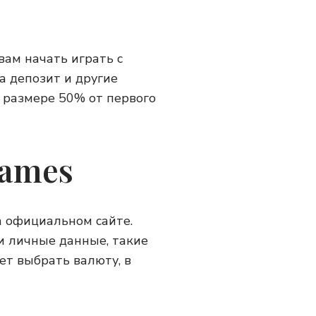
вам начать играть с
а депозит и другие
 размере 50% от первого
Games
а официальном сайте.
ои личные данные, такие
ет выбрать валюту, в