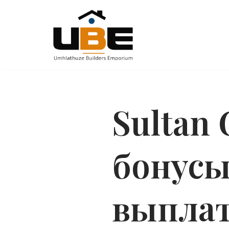
Skip
to
content
Sultan
бонусы
выплат