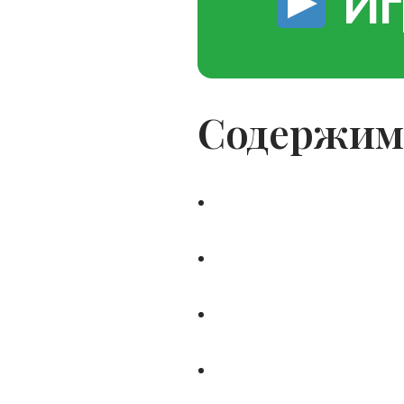
Иг
Содержим
Султан Казино: 
Регистрация в ка
Бонусы в казино 
Бездепозитный 