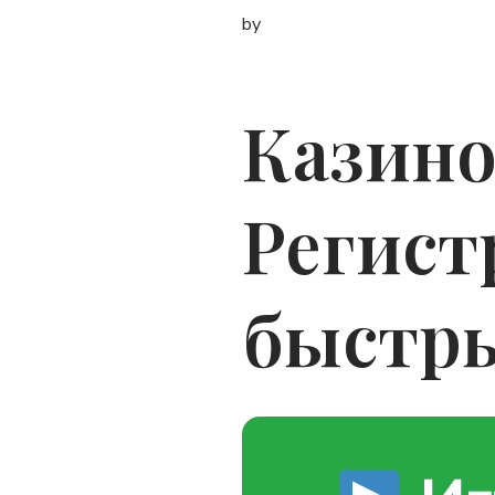
by
buildersemporium
Казино
Регист
быстр