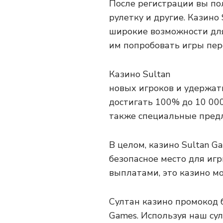
После регистрации вы пол
рулетку и другие. Казино
широкие возможности для
им попробовать игры пере
Казино Sultan
султан каз
новых игроков и удержат
достигать 100% до 10 00
также специальные предл
В целом, казино Sultan G
безопасное место для иг
выплатами, это казино мо
Султан казино промокод б
Games. Используя наш су