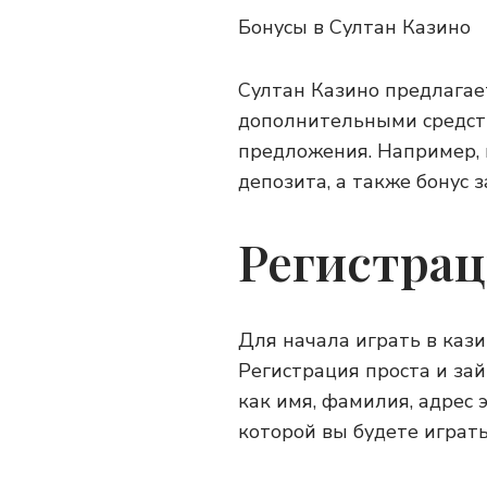
Бонусы в Султан Казино
Султан Казино предлагает
дополнительными средств
предложения. Например, 
депозита, а также бонус 
Регистрац
Для начала играть в кази
Регистрация проста и зай
как имя, фамилия, адрес 
которой вы будете играть