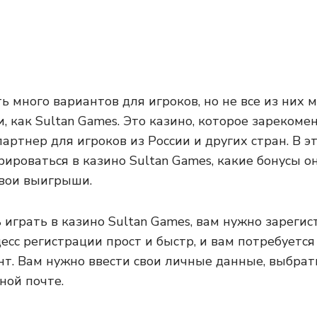
новых игроков
ь много вариантов для игроков, но не все из них 
 как Sultan Games. Это казино, которое зарекоме
ртнер для игроков из России и других стран. В э
рироваться в казино Sultan Games, какие бонусы он
свои выигрыши.
 играть в казино Sultan Games, вам нужно зарегис
сс регистрации прост и быстр, и вам потребуется
унт. Вам нужно ввести свои личные данные, выбра
ной почте.