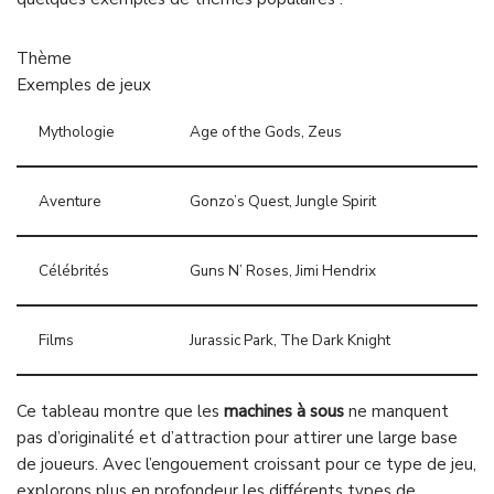
Thème
Exemples de jeux
Mythologie
Age of the Gods, Zeus
Aventure
Gonzo’s Quest, Jungle Spirit
Célébrités
Guns N’ Roses, Jimi Hendrix
Films
Jurassic Park, The Dark Knight
Ce tableau montre que les
machines à sous
ne manquent
pas d’originalité et d’attraction pour attirer une large base
de joueurs. Avec l’engouement croissant pour ce type de jeu,
explorons plus en profondeur les différents types de