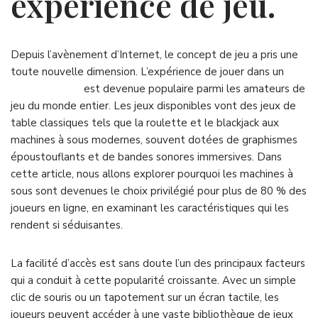
expérience de jeu.
Depuis l’avènement d’Internet, le concept de jeu a pris une
toute nouvelle dimension. L’expérience de jouer dans un
casino en ligne
est devenue populaire parmi les amateurs de
jeu du monde entier. Les jeux disponibles vont des jeux de
table classiques tels que la roulette et le blackjack aux
machines à sous modernes, souvent dotées de graphismes
époustouflants et de bandes sonores immersives. Dans
cette article, nous allons explorer pourquoi les machines à
sous sont devenues le choix privilégié pour plus de 80 % des
joueurs en ligne, en examinant les caractéristiques qui les
rendent si séduisantes.
La facilité d’accès est sans doute l’un des principaux facteurs
qui a conduit à cette popularité croissante. Avec un simple
clic de souris ou un tapotement sur un écran tactile, les
joueurs peuvent accéder à une vaste bibliothèque de jeux