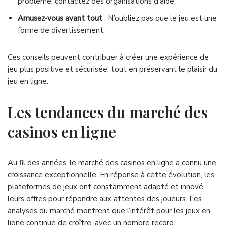
problème, contactez des organisations d’aide.
Amusez-vous avant tout
: N’oubliez pas que le jeu est une
forme de divertissement.
Ces conseils peuvent contribuer à créer une expérience de
jeu plus positive et sécurisée, tout en préservant le plaisir du
jeu en ligne.
Les tendances du marché des
casinos en ligne
Au fil des années, le marché des casinos en ligne a connu une
croissance exceptionnelle. En réponse à cette évolution, les
plateformes de jeux ont constamment adapté et innové
leurs offres pour répondre aux attentes des joueurs. Les
analyses du marché montrent que l’intérêt pour les jeux en
ligne continue de croître, avec un nombre record