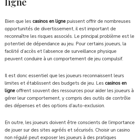
ligne
Bien que les
casinos en ligne
puissent offrir de nombreuses
opportunités de divertissement, il est important de
reconnaître les risques associés. Le principal problème est le
potentiel de dépendance au jeu. Pour certains joueurs, la
facilité d’accès et l’absence de surveillance physique
peuvent conduire à un comportement de jeu compulsif.
Il est donc essentiel que les joueurs reconnaissent leurs
limites et établissent des budgets de jeu. Les
casinos en
ligne
offrent souvent des ressources pour aider les joueurs à
gérer leur comportement, y compris des outils de contrôle
des dépenses et des options d’auto-exclusion.
En outre, les joueurs doivent être conscients de l’importance
de jouer sur des sites agréés et sécurisés. Choisir un casino
non régulé peut exposer les joueurs à des pratiques