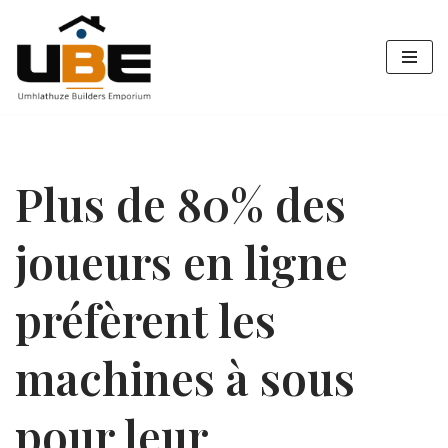
Skip
to
content
Plus de 80% des
joueurs en ligne
préfèrent les
machines à sous
pour leur