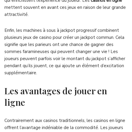
qui enrichissent l’expérience du joueur. Les
casinos en ligne
mettent souvent en avant ces jeux en raison de leur grande
attractivité.
Enfin, les machines à sous à jackpot progressif combinent
plusieurs jeux de casino pour créer un jackpot commun. Cela
signifie que les parieurs ont une chance de gagner des
sommes faramineuses qui peuvent changer une vie ! Les
joueurs peuvent parfois voir le montant du jackpot s’afficher
pendant qu’ils jouent, ce qui ajoute un élément d’excitation
supplémentaire.
Les avantages de jouer en
ligne
Contrairement aux casinos traditionnels, les casinos en ligne
offrent l’avantage indéniable de la commodité. Les joueurs