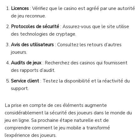
Licences
: Vérifiez que le casino est agréé par une autorité
de jeu reconnue.
Protocoles de sécurité
: Assurez-vous que le site utilise
des technologies de cryptage.
Avis des utilisateurs
: Consultez les retours d’autres
joueurs.
Audits de jeux
: Recherchez des casinos qui fournissent
des rapports d’audit.
Service client
: Testez la disponibilité et la réactivité du
support.
La prise en compte de ces éléments augmente
considérablement la sécurité des joueurs dans le monde du
jeu en ligne. Sa prochaine étape naturelle est de
comprendre comment le jeu mobile a transformé
l’expérience des joueurs.