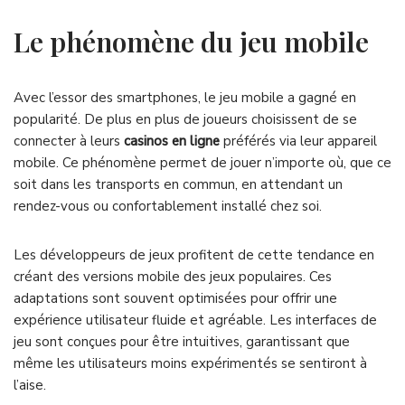
Le phénomène du jeu mobile
Avec l’essor des smartphones, le jeu mobile a gagné en
popularité. De plus en plus de joueurs choisissent de se
connecter à leurs
casinos en ligne
préférés via leur appareil
mobile. Ce phénomène permet de jouer n’importe où, que ce
soit dans les transports en commun, en attendant un
rendez-vous ou confortablement installé chez soi.
Les développeurs de jeux profitent de cette tendance en
créant des versions mobile des jeux populaires. Ces
adaptations sont souvent optimisées pour offrir une
expérience utilisateur fluide et agréable. Les interfaces de
jeu sont conçues pour être intuitives, garantissant que
même les utilisateurs moins expérimentés se sentiront à
l’aise.