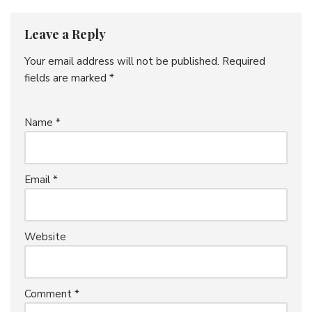
Leave a Reply
Your email address will not be published.
Required
fields are marked
*
Name
*
Email
*
Website
Comment
*