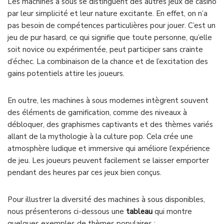
Les machines à sous se distinguent des autres jeux de casino
par leur simplicité et leur nature excitante. En effet, on n’a
pas besoin de compétences particulières pour jouer. C’est un
jeu de pur hasard, ce qui signifie que toute personne, qu’elle
soit novice ou expérimentée, peut participer sans crainte
d’échec. La combinaison de la chance et de l’excitation des
gains potentiels attire les joueurs.
En outre, les machines à sous modernes intègrent souvent
des éléments de gamification, comme des niveaux à
débloquer, des graphismes captivants et des thèmes variés
allant de la mythologie à la culture pop. Cela crée une
atmosphère ludique et immersive qui améliore l’expérience
de jeu. Les joueurs peuvent facilement se laisser emporter
pendant des heures par ces jeux bien conçus.
Pour illustrer la diversité des machines à sous disponibles,
nous présenterons ci-dessous une
tableau
qui montre
quelques exemples de thèmes populaires :