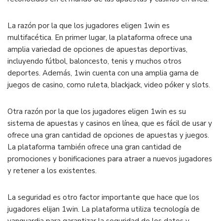
La razón por la que los jugadores eligen 1win es
multifacética. En primer lugar, la plataforma ofrece una
amplia variedad de opciones de apuestas deportivas,
incluyendo fútbol, baloncesto, tenis y muchos otros
deportes. Además, 1win cuenta con una amplia gama de
juegos de casino, como ruleta, blackjack, video póker y slots.
Otra razón por la que los jugadores eligen 1win es su
sistema de apuestas y casinos en línea, que es fácil de usar y
ofrece una gran cantidad de opciones de apuestas y juegos.
La plataforma también ofrece una gran cantidad de
promociones y bonificaciones para atraer a nuevos jugadores
y retener a los existentes.
La seguridad es otro factor importante que hace que los
jugadores elijan 1win. La plataforma utiliza tecnología de
vanguardia para garantizar la seguridad de los datos y