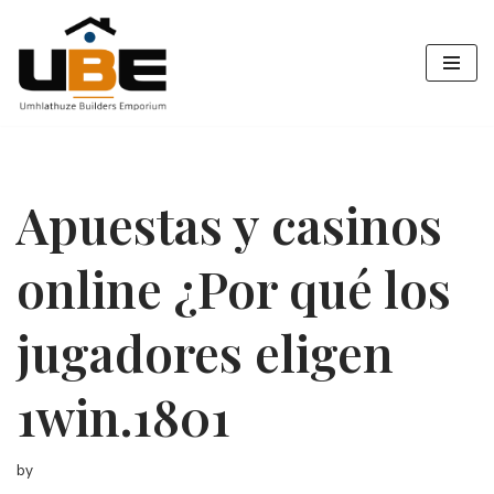
Skip
to
content
Apuestas y casinos
online ¿Por qué los
jugadores eligen
1win.1801
by
buildersemporium