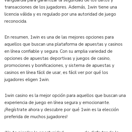
transacciones de los jugadores. Además, 1win tiene una
licencia válida y es regulado por una autoridad de juego
reconocida.
En resumen, 1win es una de las mejores opciones para
aquellos que buscan una plataforma de apuestas y casinos
en línea confiable y segura. Con su amplia variedad de
opciones de apuestas deportivas y juegos de casino,
promociones y bonificaciones, y sistema de apuestas y
casinos en línea fácil de usar, es fácil ver por qué los
jugadores eligen 1win.
1win casino es la mejor opción para aquellos que buscan una
experiencia de juego en línea segura y emocionante.
¡Regístrate ahora y descubre por qué 1win es la elección
preferida de muchos jugadores!