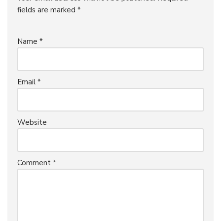
fields are marked
*
Name
*
Email
*
Website
Comment
*