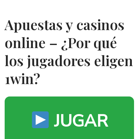
Apuestas y casinos
online – ¿Por qué
los jugadores eligen
1win?
JUGAR