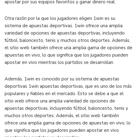
apostar por sus equipos favoritos y ganar dinero real.
Otra razón por la que los jugadores eligen 1win es su
sistema de apuestas deportivas. 1win ofrece una amplia
variedad de opciones de apuestas deportivas, incluyendo
fútbol, baloncesto, tenis y muchos otros deportes. Además,
el sitio web también ofrece una amplia gama de opciones de
apuestas en vivo, lo que significa que los jugadores pueden
apostar en vivo mientras los partidos se desarrollan.
Además, 1win es conocido por su sistema de apuestas
deportivas 1win apuestas deportivas, que es uno de los más
populares y fiables en el mercado. Esto se debe a que el
sitio web ofrece una amplia variedad de opciones de
apuestas deportivas, incluyendo fútbol, baloncesto, tenis y
muchos otros deportes. Además, el sitio web también
ofrece una amplia gama de opciones de apuestas en vivo, lo
que significa que los jugadores pueden apostar en vivo