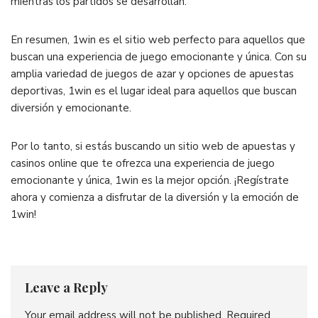
mientras los partidos se desarrollan.
En resumen, 1win es el sitio web perfecto para aquellos que
buscan una experiencia de juego emocionante y única. Con su
amplia variedad de juegos de azar y opciones de apuestas
deportivas, 1win es el lugar ideal para aquellos que buscan
diversión y emocionante.
Por lo tanto, si estás buscando un sitio web de apuestas y
casinos online que te ofrezca una experiencia de juego
emocionante y única, 1win es la mejor opción. ¡Regístrate
ahora y comienza a disfrutar de la diversión y la emoción de
1win!
Leave a Reply
Your email address will not be published.
Required