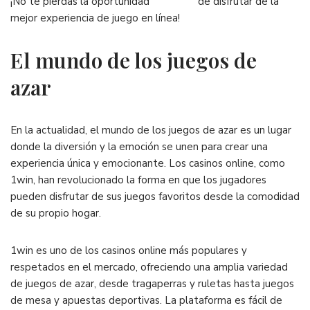
¡No te pierdas la oportunidad
1win bet
de disfrutar de la
mejor experiencia de juego en línea!
El mundo de los juegos de
azar
En la actualidad, el mundo de los juegos de azar es un lugar
donde la diversión y la emoción se unen para crear una
experiencia única y emocionante. Los casinos online, como
1win, han revolucionado la forma en que los jugadores
pueden disfrutar de sus juegos favoritos desde la comodidad
de su propio hogar.
1win es uno de los casinos online más populares y
respetados en el mercado, ofreciendo una amplia variedad
de juegos de azar, desde tragaperras y ruletas hasta juegos
de mesa y apuestas deportivas. La plataforma es fácil de