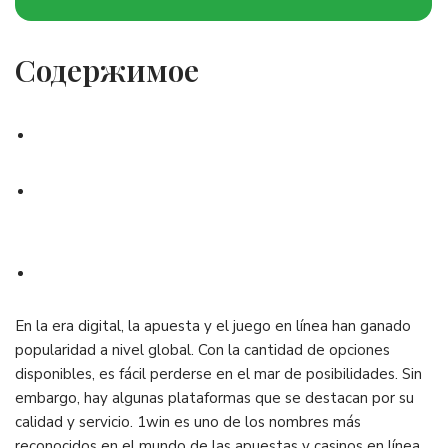
Содержимое
El mundo de los juegos de azar
La razón por la que los jugadores eligen
1win
Por qué los jugadores eligen 1win
En la era digital, la apuesta y el juego en línea han ganado
popularidad a nivel global. Con la cantidad de opciones
disponibles, es fácil perderse en el mar de posibilidades. Sin
embargo, hay algunas plataformas que se destacan por su
calidad y servicio. 1win es uno de los nombres más
reconocidos en el mundo de las apuestas y casinos en línea.