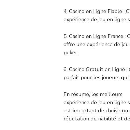
4. Casino en Ligne Fiable : C
expérience de jeu en ligne s
5. Casino en Ligne France : 
offre une expérience de jeu 
poker.
6. Casino Gratuit en Ligne : 
parfait pour les joueurs qui
En résumé, les meilleurs
si
expérience de jeu en ligne sé
est important de choisir un 
réputation de fiabilité et de