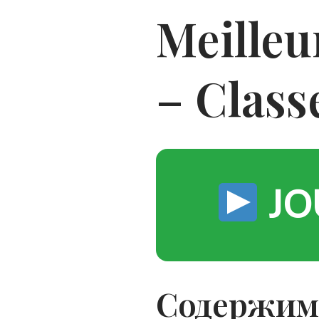
Meilleu
– Clas
JO
Содержим