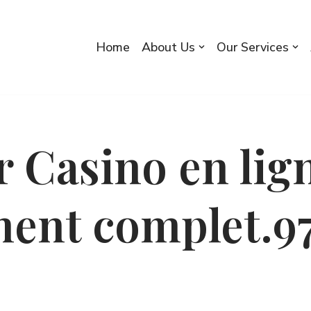
Home
About Us
Our Services
r Casino en lig
ent complet.9