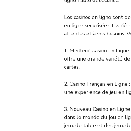
ligne fiable et sécurisé.
Les casinos en ligne sont de
en ligne sécurisée et variée
attentes et à vos besoins. V
1. Meilleur Casino en Ligne :
offre une grande variété de
cartes.
2. Casino Français en Ligne :
une expérience de jeu en lig
3. Nouveau Casino en Ligne :
dans le monde du jeu en lign
jeux de table et des jeux de