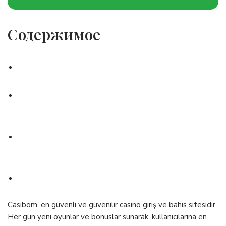
Содержимое
Casibom’un Güvenilirliği ve Güvenliği
Casibom’da Oynanabilecek Oyunlar ve
Bonuslar
Casibom’da Kaydolma ve Oynama
Adımları
Kayıt sonrası adımlar
Casibom, en güvenli ve güvenilir casino giriş ve bahis sitesidir.
Her gün yeni oyunlar ve bonuslar sunarak, kullanıcılarına en