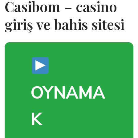
Casibom – casino
giriş ve bahis sitesi
OYNAMA
K