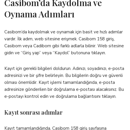
Casibom’da Kaydolma ve
Oynama Adımları
Casibom’da kaydolmak ve oynamak için basit ve hızlı adımlar
vardır. İlk adım, web sitesine erişmek. Casibom 158 giriş,
Casibom veya Cadibom gibi farklı adlarla bilinir. Web sitesine
gidin ve “Giriş yap” veya “Kaydol” butonuna tıklayın.
Kayıt için gerekli bilgileri doldurun. Adınızı, soyadınızı, e-posta
adresinizi ve bir şifre belirleyin. Bu bilgilerin doğru ve güvenli
olması önemlidir. Kayıt işlemi tamamlandığında, e-posta
adresinize gönderilen bir doğrulama e-postası alacaksınız. Bu
e-postayı kontrol edin ve doğrulama bağlantısını tıklayın.
Kayıt sonrası adımlar
Kayıt tamamlandığında, Casibom 158 giriş sayfasına