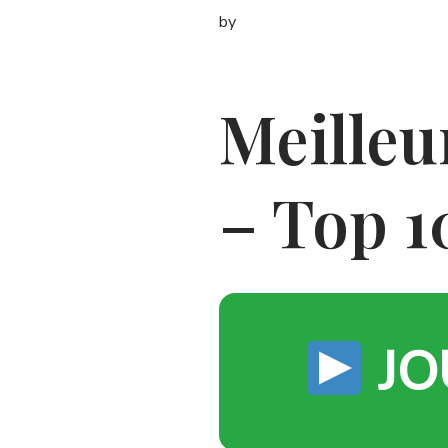
by
buildersemporium
Meilleu
– Top 1
JO