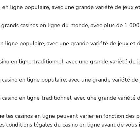
 en ligne populaire, avec une grande variété de jeux e
 grands casinos en ligne du monde, avec plus de 1 000 
n ligne populaire, avec une grande variété de jeux et 
ino en ligne traditionnel, avec une grande variété de j
casino en ligne populaire, avec une grande variété de 
 casino en ligne traditionnel, avec une grande variété d
e les casinos en ligne peuvent varier en fonction des pa
es conditions légales du casino en ligne avant de vous i