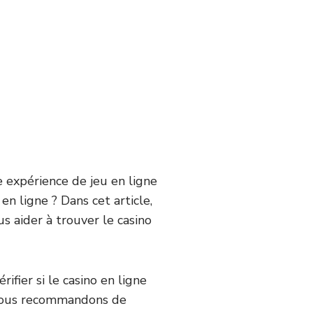
e expérience de jeu en ligne
en ligne ? Dans cet article,
s aider à trouver le casino
ifier si le casino en ligne
s vous recommandons de