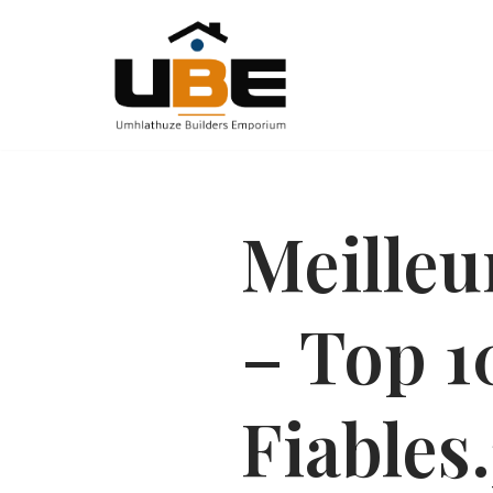
Skip
to
content
Meilleu
– Top 1
Fiables