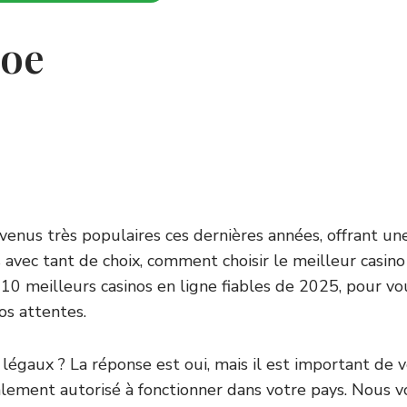
ое
lection
inos en Ligne 2025
evenus très populaires ces dernières années, offrant un
avec tant de choix, comment choisir le meilleur casino 
10 meilleurs casinos en ligne fiables de 2025, pour vou
os attentes.
 légaux ? La réponse est oui, mais il est important de vér
galement autorisé à fonctionner dans votre pays. Nou