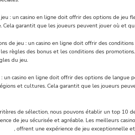
 jeu : un casino en ligne doit offrir des options de jeu f
. Cela garantit que les joueurs peuvent jouer où et qua
ns de jeu : un casino en ligne doit offrir des conditions
 les règles des bonus et les conditions des promotions.
les du jeu.
 : un casino en ligne doit offrir des options de langue
régions et cultures. Cela garantit que les joueurs peuv
itères de sélection, nous pouvons établir un top 10 de
nce de jeu sécurisée et agréable. Les meilleurs casinos
france
, offrent une expérience de jeu exceptionnelle et