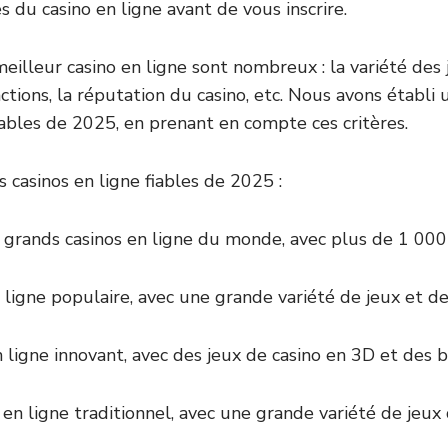
es du casino en ligne avant de vous inscrire.
 meilleur casino en ligne sont nombreux : la variété des 
sactions, la réputation du casino, etc. Nous avons établ
iables de 2025, en prenant en compte ces critères.
s casinos en ligne fiables de 2025 :
 grands casinos en ligne du monde, avec plus de 1 000 
 ligne populaire, avec une grande variété de jeux et de
n ligne innovant, avec des jeux de casino en 3D et des b
 en ligne traditionnel, avec une grande variété de jeux 