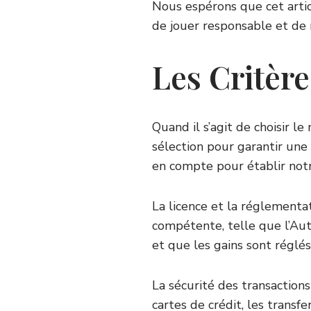
Nous espérons que cet articl
de jouer responsable et de
Les Critère
Quand il s’agit de choisir le
sélection pour garantir une
en compte pour établir notr
La licence et la réglementat
compétente, telle que l’Auto
et que les gains sont réglés
La sécurité des transactions
cartes de crédit, les transf