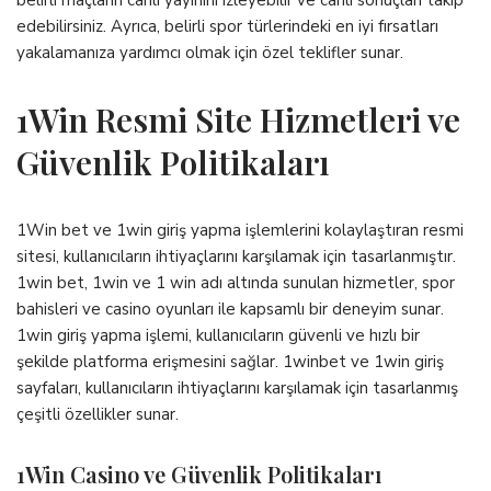
edebilirsiniz. Ayrıca, belirli spor türlerindeki en iyi fırsatları
yakalamanıza yardımcı olmak için özel teklifler sunar.
1Win Resmi Site Hizmetleri ve
Güvenlik Politikaları
1Win bet ve 1win giriş yapma işlemlerini kolaylaştıran resmi
sitesi, kullanıcıların ihtiyaçlarını karşılamak için tasarlanmıştır.
1win bet, 1win ve 1 win adı altında sunulan hizmetler, spor
bahisleri ve casino oyunları ile kapsamlı bir deneyim sunar.
1win giriş yapma işlemi, kullanıcıların güvenli ve hızlı bir
şekilde platforma erişmesini sağlar. 1winbet ve 1win giriş
sayfaları, kullanıcıların ihtiyaçlarını karşılamak için tasarlanmış
çeşitli özellikler sunar.
1Win Casino ve Güvenlik Politikaları