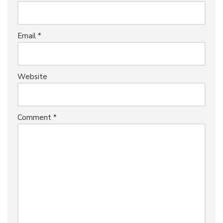
Email
*
Website
Comment
*