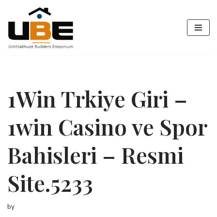
Skip
to
content
1Win Trkiye Giri –
1win Casino ve Spor
Bahisleri – Resmi
Site.5233
by
buildersemporium