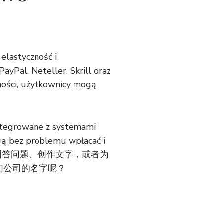
elastyczność i
ayPal, Neteller, Skrill oraz
ności, użytkownicy mogą
integrowane z systemami
ogą bez problemu wpłacać i
帮助我回答问题、创作文字，或者为
们公司的名字呢？