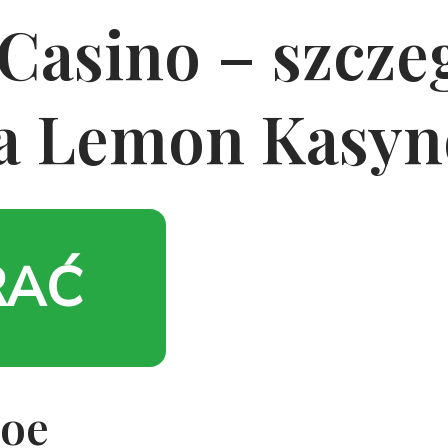
Casino – szcze
ja Lemon Kasyn
AĆ
ое