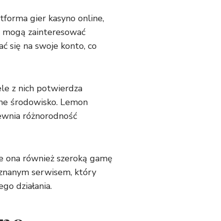
forma gier kasyno online,
re mogą zainteresować
ać się na swoje konto, co
le z nich potwierdza
fane środowisko. Lemon
apewnia różnorodność
uje ona również szeroką gamę
t znanym serwisem, który
go działania.