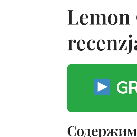
Lemon 
recenz
GR
Содержим