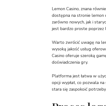
Lemon Casino, znana równie
dostępna na stronie lemon c
zarówno nowych, jak i staryc
jest bardzo proste poprzez
Warto zwrócić uwagę na lemo
wysoką jakość usług oferowa
Casino oferuje szeroką gamę 
doświadczenia gry.
Platforma jest łatwa w użyc
opcji wypłat, co pozwala na
stara się zaspokoić potrzeby