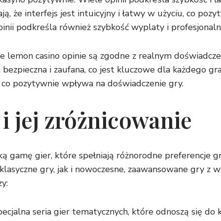
ą, że interfejs jest intuicyjny i łatwy w użyciu, co po
inii podkreśla również szybkość wyplaty i profesjonalny
 że lemon casino opinie są zgodne z realnym doświadcz
 bezpieczna i zaufana, co jest kluczowe dla każdego gra
, co pozytywnie wpływa na doświadczenie gry.
 i jej zróżnicowanie
ą gamę gier, które spełniają różnorodne preferencje g
 klasyczne gry, jak i nowoczesne, zaawansowane gry z 
y:
pecjalna seria gier tematycznych, które odnoszą się do