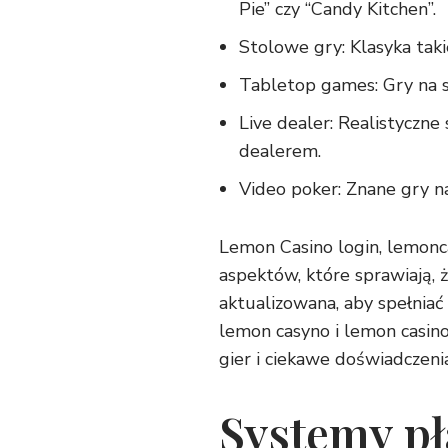
Pie” czy “Candy Kitchen”.
Stolowe gry: Klasyka takie
Tabletop games: Gry na sto
Live dealer: Realistyczne
dealerem.
Video poker: Znane gry na 
Lemon Casino login, lemonca
aspektów, które sprawiają, ż
aktualizowana, aby spełniać
lemon casyno i lemon casin
gier i ciekawe doświadczenia
Systemy pł