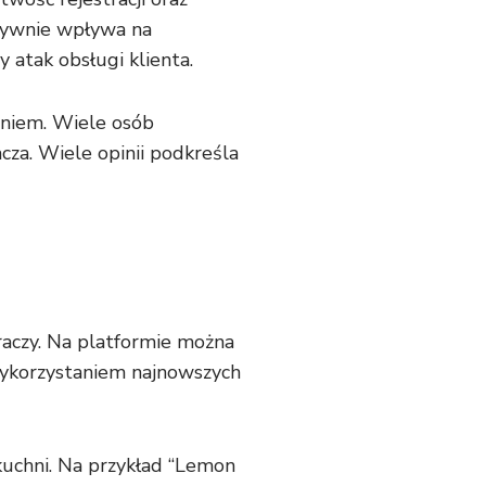
zytywnie wpływa na
 atak obsługi klienta.
eniem. Wiele osób
cza. Wiele opinii podkreśla
raczy. Na platformie można
wykorzystaniem najnowszych
 kuchni. Na przykład “Lemon