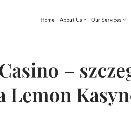
Home
About Us
Our Services
Casino – szcz
ja Lemon Kasyn