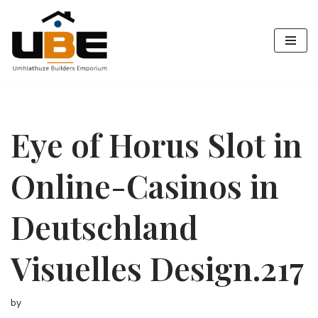
Skip
to
content
Eye of Horus Slot in
Online-Casinos in
Deutschland
Visuelles Design.217
by
buildersemporium