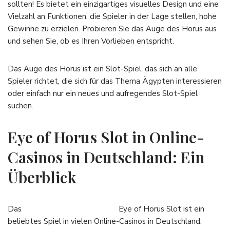
sollten! Es bietet ein einzigartiges visuelles Design und eine
Vielzahl an Funktionen, die Spieler in der Lage stellen, hohe
Gewinne zu erzielen. Probieren Sie das Auge des Horus aus
und sehen Sie, ob es Ihren Vorlieben entspricht.
Das Auge des Horus ist ein Slot-Spiel, das sich an alle
Spieler richtet, die sich für das Thema Ägypten interessieren
oder einfach nur ein neues und aufregendes Slot-Spiel
suchen.
Eye of Horus Slot in Online-
Casinos in Deutschland: Ein
Überblick
Das
eye of horus gratis spielen
Eye of Horus Slot ist ein
beliebtes Spiel in vielen Online-Casinos in Deutschland.