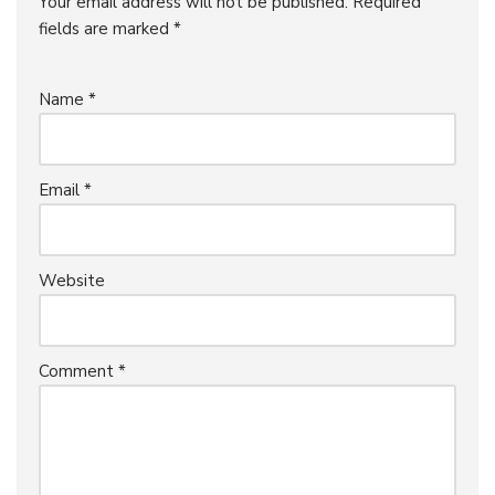
Your email address will not be published.
Required
fields are marked
*
Name
*
Email
*
Website
Comment
*