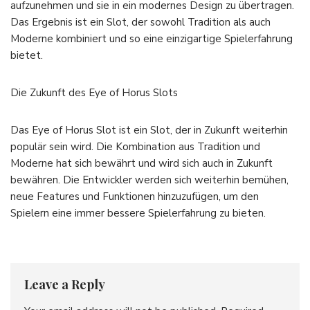
aufzunehmen und sie in ein modernes Design zu übertragen.
Das Ergebnis ist ein Slot, der sowohl Tradition als auch
Moderne kombiniert und so eine einzigartige Spielerfahrung
bietet.
Die Zukunft des Eye of Horus Slots
Das Eye of Horus Slot ist ein Slot, der in Zukunft weiterhin
populär sein wird. Die Kombination aus Tradition und
Moderne hat sich bewährt und wird sich auch in Zukunft
bewähren. Die Entwickler werden sich weiterhin bemühen,
neue Features und Funktionen hinzuzufügen, um den
Spielern eine immer bessere Spielerfahrung zu bieten.
Leave a Reply