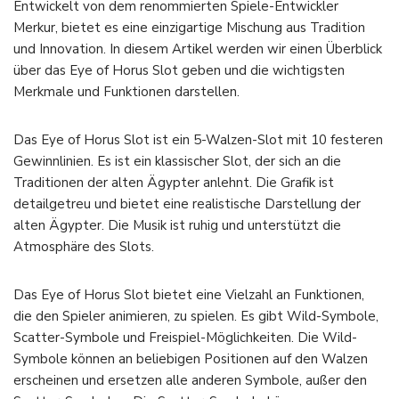
Entwickelt von dem renommierten Spiele-Entwickler
Merkur, bietet es eine einzigartige Mischung aus Tradition
und Innovation. In diesem Artikel werden wir einen Überblick
über das Eye of Horus Slot geben und die wichtigsten
Merkmale und Funktionen darstellen.
Das Eye of Horus Slot ist ein 5-Walzen-Slot mit 10 festeren
Gewinnlinien. Es ist ein klassischer Slot, der sich an die
Traditionen der alten Ägypter anlehnt. Die Grafik ist
detailgetreu und bietet eine realistische Darstellung der
alten Ägypter. Die Musik ist ruhig und unterstützt die
Atmosphäre des Slots.
Das Eye of Horus Slot bietet eine Vielzahl an Funktionen,
die den Spieler animieren, zu spielen. Es gibt Wild-Symbole,
Scatter-Symbole und Freispiel-Möglichkeiten. Die Wild-
Symbole können an beliebigen Positionen auf den Walzen
erscheinen und ersetzen alle anderen Symbole, außer den