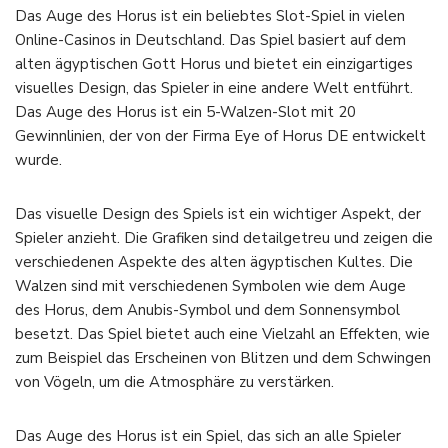
Das Auge des Horus ist ein beliebtes Slot-Spiel in vielen
Online-Casinos in Deutschland. Das Spiel basiert auf dem
alten ägyptischen Gott Horus und bietet ein einzigartiges
visuelles Design, das Spieler in eine andere Welt entführt.
Das Auge des Horus ist ein 5-Walzen-Slot mit 20
Gewinnlinien, der von der Firma Eye of Horus DE entwickelt
wurde.
Das visuelle Design des Spiels ist ein wichtiger Aspekt, der
Spieler anzieht. Die Grafiken sind detailgetreu und zeigen die
verschiedenen Aspekte des alten ägyptischen Kultes. Die
Walzen sind mit verschiedenen Symbolen wie dem Auge
des Horus, dem Anubis-Symbol und dem Sonnensymbol
besetzt. Das Spiel bietet auch eine Vielzahl an Effekten, wie
zum Beispiel das Erscheinen von Blitzen und dem Schwingen
von Vögeln, um die Atmosphäre zu verstärken.
Das Auge des Horus ist ein Spiel, das sich an alle Spieler