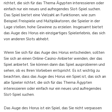
richtet, die sich für das Thema Ägypten interessieren oder
einfach nur ein neues und aufregendes Slot-Spiel suchen.
Das Spiel bietet eine Vielzahl an Funktionen, wie zum
Beispiel Freispiele und Multiplikatoren, die Spieler in der
Lage stellen, hohe Gewinne zu erzielen. Insgesamt bietet
das Auge des Horus ein einzigartiges Spielerlebnis, das sich
von anderen Slots abhebt.
Wenn Sie sich für das Auge des Horus entscheiden, sollten
Sie sich an einen Online-Casino-Anbieter wenden, der das
Spiel anbietet. Sie können dann das Spiel ausprobieren und
sehen, ob es Ihren Vorlieben entspricht. Es ist wichtig zu
beachten, dass das Auge des Horus ein Spiel ist, das sich an
alle Spieler richtet, die sich für das Thema Ägypten
interessieren oder einfach nur ein neues und aufregendes
Slot-Spiel suchen.
Das Auge des Horus ist ein Spiel, das Sie nicht verpassen