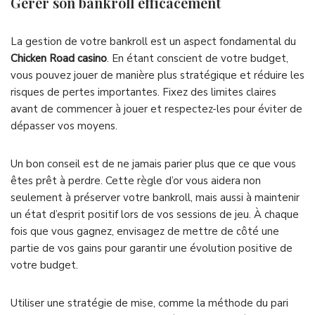
Gérer son bankroll efficacement
La gestion de votre bankroll est un aspect fondamental du
Chicken Road casino
. En étant conscient de votre budget,
vous pouvez jouer de manière plus stratégique et réduire les
risques de pertes importantes. Fixez des limites claires
avant de commencer à jouer et respectez-les pour éviter de
dépasser vos moyens.
Un bon conseil est de ne jamais parier plus que ce que vous
êtes prêt à perdre. Cette règle d’or vous aidera non
seulement à préserver votre bankroll, mais aussi à maintenir
un état d’esprit positif lors de vos sessions de jeu. À chaque
fois que vous gagnez, envisagez de mettre de côté une
partie de vos gains pour garantir une évolution positive de
votre budget.
Utiliser une stratégie de mise, comme la méthode du pari