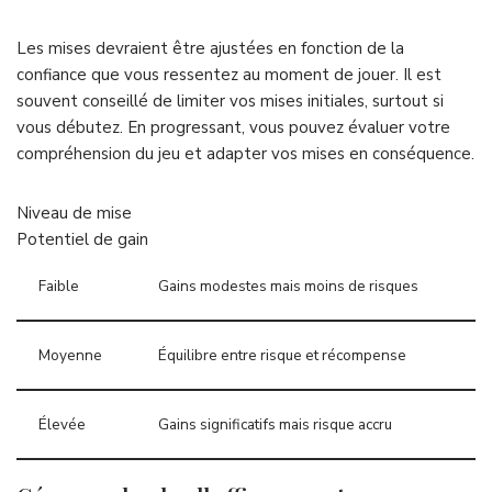
Les mises devraient être ajustées en fonction de la
confiance que vous ressentez au moment de jouer. Il est
souvent conseillé de limiter vos mises initiales, surtout si
vous débutez. En progressant, vous pouvez évaluer votre
compréhension du jeu et adapter vos mises en conséquence.
Niveau de mise
Potentiel de gain
Faible
Gains modestes mais moins de risques
Moyenne
Équilibre entre risque et récompense
Élevée
Gains significatifs mais risque accru