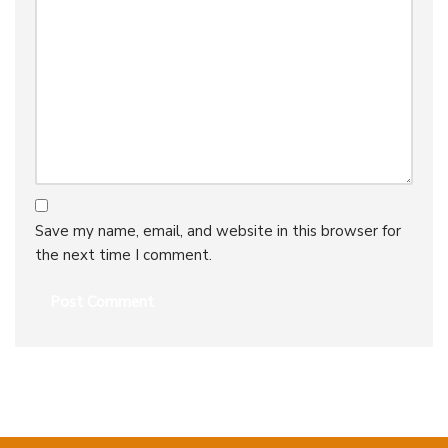
Save my name, email, and website in this browser for
the next time I comment.