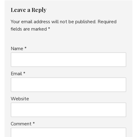
Leave a Reply
Your email address will not be published.
Required
fields are marked
*
Name
*
Email
*
Website
Comment
*