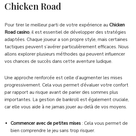
Chicken Road
Pour tirer le meilleur parti de votre expérience au
Chicken
Road casino
, il est essentiel de développer des stratégies
adaptées. Chaque joueur a son propre style, mais certaines
tactiques peuvent s’avérer particulièrement efficaces. Nous
allons explorer plusieurs méthodes qui peuvent influencer
vos chances de succès dans cette aventure ludique.
Une approche renforcée est celle d’augmenter les mises
progressivement. Cela vous permet d’évaluer votre confort
par rapport au risque avant de parier des sommes plus
importantes. La gestion de bankroll est également cruciale,
car elle vous aide à ne jamais jouer au-delà de vos moyens.
Commencer avec de petites mises
: Cela vous permet de
bien comprendre le jeu sans trop risquer.