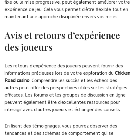
fixe ou la mise progressive, peut également améliorer votre
expérience de jeu. Cela vous permet d’être flexible tout en
maintenant une approche disciplinée envers vos mises.
Avis et retours d’expérience
des joueurs
Les retours d’expérience des joueurs peuvent fournir des
informations précieuses lors de votre exploration du
Chicken
Road casino
. Comprendre les succès et les échecs des
autres peut offrir des perspectives utiles sur les stratégies
efficaces. Les forums et les groupes de discussion en ligne
peuvent également être d’excellentes ressources pour
interagir avec d’autres joueurs et échanger des conseils.
En lisant des témoignages, vous pourrez observer des
tendances et des schémas de comportement qui se