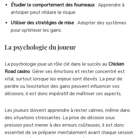
Étudier le comportement des fourneaux
: Apprendre à
anticiper peut réduire le risque.
Utiliser des stratégies de mise
: Adopter des systèmes
pour optimiser les gains.
La psychologie du joueur
La psychologie joue un rôle clé dans le succès au
Chicken
Road casino
. Gérer ses émotions et rester concentré est
vital, surtout lorsque les enjeux sont élevés. La peur de
perdre ou l’excitation des gains peuvent influencer vos
décisions, il est donc impératif de maîtriser ces aspects.
Les joueurs doivent apprendre à rester calmes, même dans
des situations stressantes. La prise de décision sous
pression peut mener à des erreurs coûteuses, il est donc
essentiel de se préparer mentalement avant chaque session