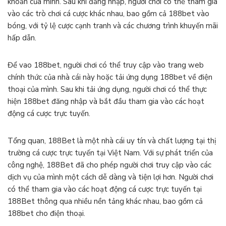
khoản của mình. Sau khi đăng nhập, người chơi có thể tham gia
vào các trò chơi cá cược khác nhau, bao gồm cả 188bet vào
bóng, với tỷ lệ cược cạnh tranh và các chương trình khuyến mãi
hấp dẫn.
Để vao 188bet, người chơi có thể truy cập vào trang web
chính thức của nhà cái này hoặc tải ứng dụng 188bet về điện
thoại của mình. Sau khi tải ứng dụng, người chơi có thể thực
hiện 188bet đăng nhập và bắt đầu tham gia vào các hoạt
động cá cược trực tuyến.
Tổng quan, 188Bet là một nhà cái uy tín và chất lượng tại thị
trường cá cược trực tuyến tại Việt Nam. Với sự phát triển của
công nghệ, 188Bet đã cho phép người chơi truy cập vào các
dịch vụ của mình một cách dễ dàng và tiện lợi hơn. Người chơi
có thể tham gia vào các hoạt động cá cược trực tuyến tại
188Bet thông qua nhiều nền tảng khác nhau, bao gồm cả
188bet cho điện thoại.