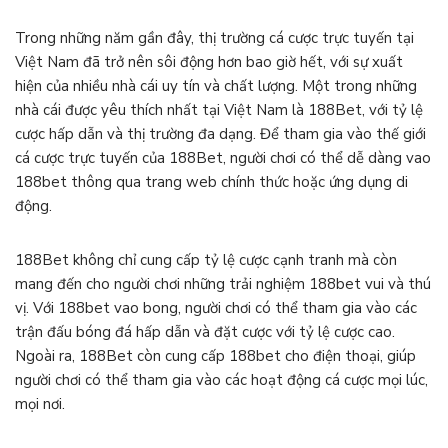
Trong những năm gần đây, thị trường cá cược trực tuyến tại
Việt Nam đã trở nên sôi động hơn bao giờ hết, với sự xuất
hiện của nhiều nhà cái uy tín và chất lượng. Một trong những
nhà cái được yêu thích nhất tại Việt Nam là 188Bet, với tỷ lệ
cược hấp dẫn và thị trường đa dạng. Để tham gia vào thế giới
cá cược trực tuyến của 188Bet, người chơi có thể dễ dàng vao
188bet thông qua trang web chính thức hoặc ứng dụng di
động.
188Bet không chỉ cung cấp tỷ lệ cược cạnh tranh mà còn
mang đến cho người chơi những trải nghiệm 188bet vui và thú
vị. Với 188bet vao bong, người chơi có thể tham gia vào các
trận đấu bóng đá hấp dẫn và đặt cược với tỷ lệ cược cao.
Ngoài ra, 188Bet còn cung cấp 188bet cho điện thoại, giúp
người chơi có thể tham gia vào các hoạt động cá cược mọi lúc,
mọi nơi.