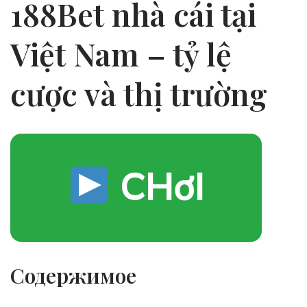
188Bet nhà cái tại
Việt Nam – tỷ lệ
cược và thị trường
CHơI
Содержимое