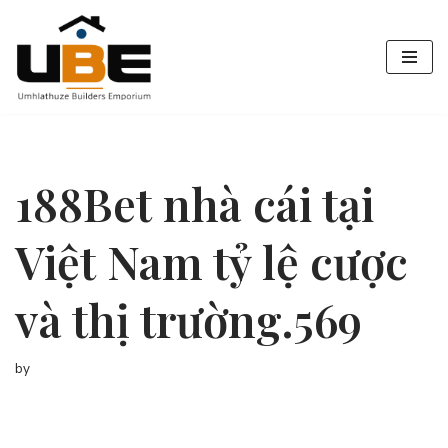
Skip
to
content
188Bet nhà cái tại
Việt Nam tỷ lệ cược
và thị trường.569
by
buildersemporium