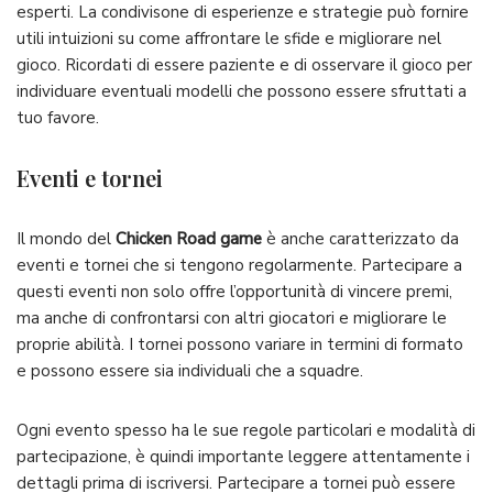
esperti. La condivisone di esperienze e strategie può fornire
utili intuizioni su come affrontare le sfide e migliorare nel
gioco. Ricordati di essere paziente e di osservare il gioco per
individuare eventuali modelli che possono essere sfruttati a
tuo favore.
Eventi e tornei
Il mondo del
Chicken Road game
è anche caratterizzato da
eventi e tornei che si tengono regolarmente. Partecipare a
questi eventi non solo offre l’opportunità di vincere premi,
ma anche di confrontarsi con altri giocatori e migliorare le
proprie abilità. I tornei possono variare in termini di formato
e possono essere sia individuali che a squadre.
Ogni evento spesso ha le sue regole particolari e modalità di
partecipazione, è quindi importante leggere attentamente i
dettagli prima di iscriversi. Partecipare a tornei può essere