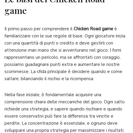
game
Il primo passo per comprendere il
Chicken Road game
è
familiarizzare con le sue regole di base. Ogni giocatore inizia
con una quantità di punti o credito e deve gestirli con
attenzione man mano che si avventurano nel gioco. I forni
rappresentano un pericolo, ma se affrontati con coraggio,
possiamo guadagnare punti extra e aumentare le nostre
scommesse. La sfida principale è decidere quando e come
saltare, bilanciando il rischio e la ricompensa.
Nella fase iniziale, è fondamentale acquisire una
comprensione chiara delle meccaniche del gioco. Ogni salto
richiede una strategia, e sapere quando rischiare e quando
essere conservativi può fare la differenza tra vincite e
perdite. La concentrazione è essenziale, e ognuno deve
sviluppare una propria strategia per massimizzare i risultati.