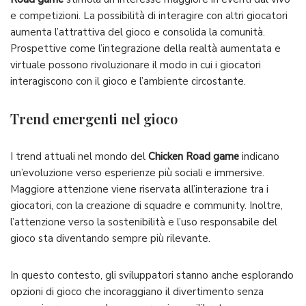
e competizioni. La possibilità di interagire con altri giocatori
aumenta l’attrattiva del gioco e consolida la comunità.
Prospettive come l’integrazione della realtà aumentata e
virtuale possono rivoluzionare il modo in cui i giocatori
interagiscono con il gioco e l’ambiente circostante.
Trend emergenti nel gioco
I trend attuali nel mondo del
Chicken Road game
indicano
un’evoluzione verso esperienze più sociali e immersive.
Maggiore attenzione viene riservata all’interazione tra i
giocatori, con la creazione di squadre e community. Inoltre,
l’attenzione verso la sostenibilità e l’uso responsabile del
gioco sta diventando sempre più rilevante.
In questo contesto, gli sviluppatori stanno anche esplorando
opzioni di gioco che incoraggiano il divertimento senza