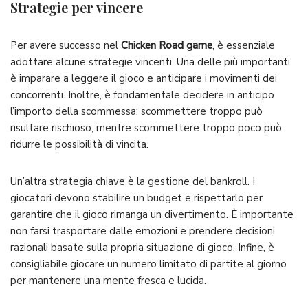
Strategie per vincere
Per avere successo nel
Chicken Road game
, è essenziale
adottare alcune strategie vincenti. Una delle più importanti
è imparare a leggere il gioco e anticipare i movimenti dei
concorrenti. Inoltre, è fondamentale decidere in anticipo
l’importo della scommessa: scommettere troppo può
risultare rischioso, mentre scommettere troppo poco può
ridurre le possibilità di vincita.
Un’altra strategia chiave è la gestione del bankroll. I
giocatori devono stabilire un budget e rispettarlo per
garantire che il gioco rimanga un divertimento. È importante
non farsi trasportare dalle emozioni e prendere decisioni
razionali basate sulla propria situazione di gioco. Infine, è
consigliabile giocare un numero limitato di partite al giorno
per mantenere una mente fresca e lucida.