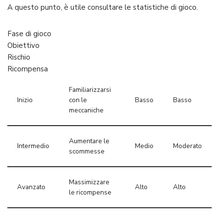
A questo punto, è utile consultare le statistiche di gioco.
Fase di gioco
Obiettivo
Rischio
Ricompensa
Familiarizzarsi
Inizio
con le
Basso
Basso
meccaniche
Aumentare le
Intermedio
Medio
Moderato
scommesse
Massimizzare
Avanzato
Alto
Alto
le ricompense