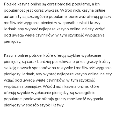
Polskie kasyna online są coraz bardziej popularne, a ich
popularność jest coraz większa. Wśród nich, kasyna online
automaty są szczególnie popularne, ponieważ oferują graczy
możliwość wygrania pieniędzy w sposób szybki i łatwy.
Jednak, aby wybrać najlepsze kasyno online, należy wziąć
pod uwagę wiele czynników, w tym szybkość wypłacania
pieniędzy.
Kasyna online polskie, które oferują szybkie wypłacanie
pieniędzy, są coraz bardziej poszukiwane przez graczy, którzy
szukają nowych sposobów na rozrywkę i możliwość wygrania
pieniędzy. Jednak, aby wybrać najlepsze kasyno online, należy
wziąć pod uwagę wiele czynników, w tym szybkość
wypłacania pieniędzy. Wśród nich, kasyna online, które
oferują szybkie wypłacanie pieniędzy, są szczególnie
popularne, ponieważ oferują graczy możliwość wygrania
pieniędzy w sposób szybki i łatwy.