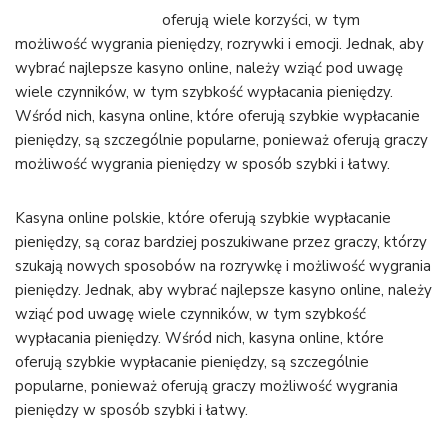
polskie kasyna online
oferują wiele korzyści, w tym
możliwość wygrania pieniędzy, rozrywki i emocji. Jednak, aby
wybrać najlepsze kasyno online, należy wziąć pod uwagę
wiele czynników, w tym szybkość wypłacania pieniędzy.
Wśród nich, kasyna online, które oferują szybkie wypłacanie
pieniędzy, są szczególnie popularne, ponieważ oferują graczy
możliwość wygrania pieniędzy w sposób szybki i łatwy.
Kasyna online polskie, które oferują szybkie wypłacanie
pieniędzy, są coraz bardziej poszukiwane przez graczy, którzy
szukają nowych sposobów na rozrywkę i możliwość wygrania
pieniędzy. Jednak, aby wybrać najlepsze kasyno online, należy
wziąć pod uwagę wiele czynników, w tym szybkość
wypłacania pieniędzy. Wśród nich, kasyna online, które
oferują szybkie wypłacanie pieniędzy, są szczególnie
popularne, ponieważ oferują graczy możliwość wygrania
pieniędzy w sposób szybki i łatwy.