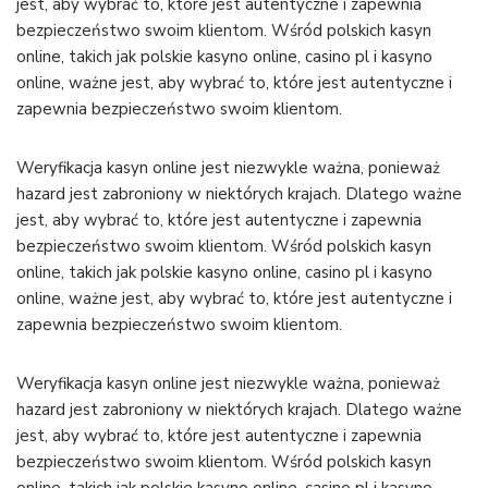
jest, aby wybrać to, które jest autentyczne i zapewnia
bezpieczeństwo swoim klientom. Wśród polskich kasyn
online, takich jak polskie kasyno online, casino pl i kasyno
online, ważne jest, aby wybrać to, które jest autentyczne i
zapewnia bezpieczeństwo swoim klientom.
Weryfikacja kasyn online jest niezwykle ważna, ponieważ
hazard jest zabroniony w niektórych krajach. Dlatego ważne
jest, aby wybrać to, które jest autentyczne i zapewnia
bezpieczeństwo swoim klientom. Wśród polskich kasyn
online, takich jak polskie kasyno online, casino pl i kasyno
online, ważne jest, aby wybrać to, które jest autentyczne i
zapewnia bezpieczeństwo swoim klientom.
Weryfikacja kasyn online jest niezwykle ważna, ponieważ
hazard jest zabroniony w niektórych krajach. Dlatego ważne
jest, aby wybrać to, które jest autentyczne i zapewnia
bezpieczeństwo swoim klientom. Wśród polskich kasyn
online, takich jak polskie kasyno online, casino pl i kasyno