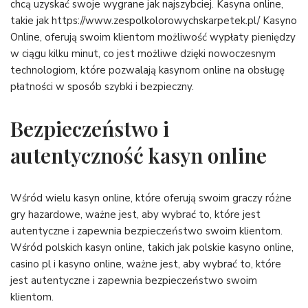
chcą uzyskać swoje wygrane jak najszybciej. Kasyna online,
takie jak https://www.zespolkolorowychskarpetek.pl/ Kasyno
Online, oferują swoim klientom możliwość wypłaty pieniędzy
w ciągu kilku minut, co jest możliwe dzięki nowoczesnym
technologiom, które pozwalają kasynom online na obsługę
płatności w sposób szybki i bezpieczny.
Bezpieczeństwo i
autentyczność kasyn online
Wśród wielu kasyn online, które oferują swoim graczy różne
gry hazardowe, ważne jest, aby wybrać to, które jest
autentyczne i zapewnia bezpieczeństwo swoim klientom.
Wśród polskich kasyn online, takich jak polskie kasyno online,
casino pl i kasyno online, ważne jest, aby wybrać to, które
jest autentyczne i zapewnia bezpieczeństwo swoim
klientom.