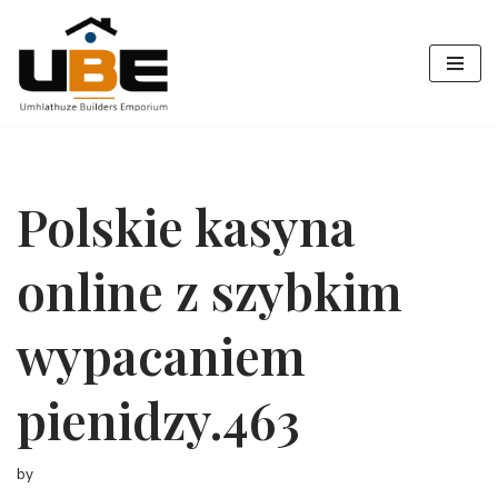
Skip
to
content
Polskie kasyna
online z szybkim
wypacaniem
pienidzy.463
by
buildersemporium