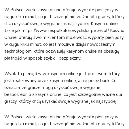
W Polsce, wiele kasyn online oferuje wypłatę pieniędzy w
ciągu kilku minut, co jest szczególnie ważne dla graczy, którzy
chcą uzyskać swoje wygrane jak najszybciej. Kasyna online,
takie jak https://www.zespolkolorowychskarpetek.pl/ Kasyno
Online, oferują swoim klientom możliwość wypłaty pieniędzy
w ciągu kilku minut, co jest możliwe dzięki nowoczesnym
technologiom, które pozwalają kasynom online na obsługę
płatności w sposób szybki i bezpieczny.
Wypłata pieniędzy w kasynach online jest procesem, który
jest realizowany przez kasyno online, a nie przez bank. Co
oznacza, że gracze mogą uzyskać swoje wygrane
bezpośrednio z kasyna online, co jest szczególnie ważne dla
graczy, którzy chcą uzyskać swoje wygrane jak najszybciej.
W Polsce, wiele kasyn online oferuje wypłatę pieniędzy w
ciągu kilku minut, co jest szczególnie ważne dla graczy, którzy