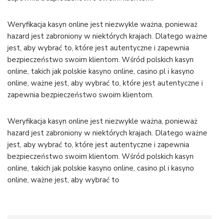
Weryfikacja kasyn online jest niezwykle ważna, ponieważ
hazard jest zabroniony w niektórych krajach. Dlatego ważne
jest, aby wybrać to, które jest autentyczne i zapewnia
bezpieczeństwo swoim klientom. Wśród polskich kasyn
online, takich jak polskie kasyno online, casino pl i kasyno
online, ważne jest, aby wybrać to, które jest autentyczne i
zapewnia bezpieczeństwo swoim klientom.
Weryfikacja kasyn online jest niezwykle ważna, ponieważ
hazard jest zabroniony w niektórych krajach. Dlatego ważne
jest, aby wybrać to, które jest autentyczne i zapewnia
bezpieczeństwo swoim klientom. Wśród polskich kasyn
online, takich jak polskie kasyno online, casino pl i kasyno
online, ważne jest, aby wybrać to