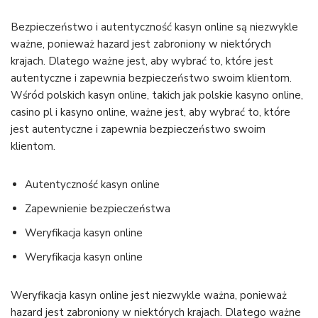
Bezpieczeństwo i autentyczność kasyn online są niezwykle
ważne, ponieważ hazard jest zabroniony w niektórych
krajach. Dlatego ważne jest, aby wybrać to, które jest
autentyczne i zapewnia bezpieczeństwo swoim klientom.
Wśród polskich kasyn online, takich jak polskie kasyno online,
casino pl i kasyno online, ważne jest, aby wybrać to, które
jest autentyczne i zapewnia bezpieczeństwo swoim
klientom.
Autentyczność kasyn online
Zapewnienie bezpieczeństwa
Weryfikacja kasyn online
Weryfikacja kasyn online
Weryfikacja kasyn online jest niezwykle ważna, ponieważ
hazard jest zabroniony w niektórych krajach. Dlatego ważne