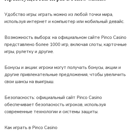
Удобство игры: играть можно из любой точки мира,
используя интернет и компьютер или мобильный девайс.
Возможность выбора: на официальном сайте Pinco Casino
представлено более 1000 игр, включая слоты, карточные
игры, рулетку и другие.
Бонусы и акции: игроки могут получать бонусы, акции и
другие привлекательные предложения, чтобы увеличить
свои шансы на выигрыш.
Безопасность: официальный сайт Pinco Casino
обеспечивает безопасность игроков, используя
современные технологии и системы защиты.
Как играть в Pinco Casino