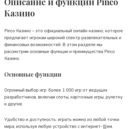
Описание и функции Pinco
Казино
Pinco Казино – это официальный онлайн-казино, которое
предлагает игрокам широкий спектр развлекательных и
финансовых возможностей. В этом разделе мы
рассмотрим основные функции и преимущества Pinco
Казино.
Основные функции
Огромный выбор игр: более 1 000 игр от ведущих
разработчиков, включая слоты, карточные игры, рулетку
и другие.
Удобство и доступность: играть можно из любой точки
мира, используя любую устройство с интернет-접ем.