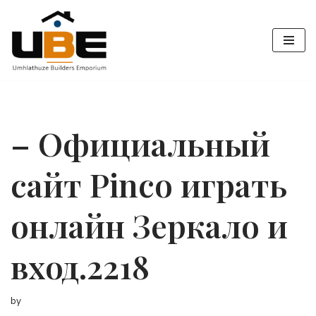
Skip
to
content
– Официальный
сайт Pinco играть
онлайн Зеркало и
вход.2218
by
buildersemporium