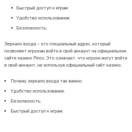
Быстрый доступ к играм;
Удобство использования;
Безопасность;
Зеркало входа – это специальный адрес, который
позволяет игрокам войти в свой аккаунт на официальном
сайте казино Pinco. Это означает, что игроки могут войти
в свой аккаунт, не используя официальный сайт казино.
Почему зеркало входа так важно:
Удобство использования;
Безопасность;
Быстрый доступ к играм;