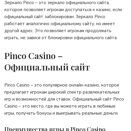
Зеркало Pinco – это зеркало официального сайта,
которое позволяет игрокам доступаться к казино, если
официальный сайт заблокирован. Зеркало Pinco
работает аналогично официальному сайту, но имеет
другой адрес. Это позволяет игрокам продолжать
играть, не завися от блокировки официального сайта.
Pinco Casino –
Официальный сайт
Pinco Casino – это популярное онлайн-казино, которое
предлагает игрокам широкий спектр развлекательных
игр и возможностей для ставок. Официальный сайт Pinco
Casino – это место, где вы можете играть в любимые
игры, получать бонусы и выигрывать реальные деньги.
Преимущества игры в Pinco Casino