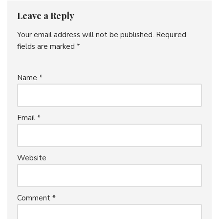
Leave a Reply
Your email address will not be published.
Required
fields are marked
*
Name
*
Email
*
Website
Comment
*