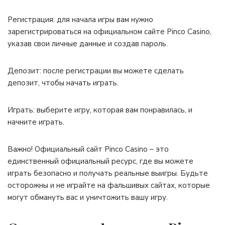
Регистрация: для начала игры вам нужно
зарегистрироваться на официальном сайте Pinco Casino,
указав свои личные данные и создав пароль.
Депозит: после регистрации вы можете сделать
депозит, чтобы начать играть.
Играть: выберите игру, которая вам понравилась, и
начните играть.
Важно! Официальный сайт Pinco Casino – это
единственный официальный ресурс, где вы можете
играть безопасно и получать реальные выигры. Будьте
осторожны и не играйте на фальшивых сайтах, которые
могут обмануть вас и уничтожить вашу игру.